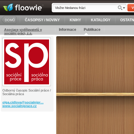
V
ČASOPISY / NOVINY
KNIHY
KATALOGY
OSTATN
DOMŮ
Informace
Publikace
Asociace vzdělavatelů v
sociální práci, z.s.
Odborný časopis Sociální práce /
Sociálna práca
olga.cidlova@socialnipr…
www.socialniprace.cz