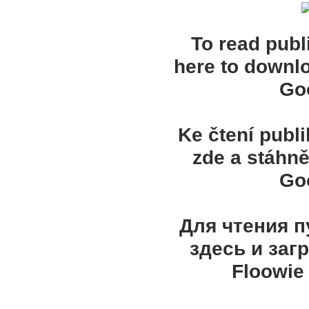
To read publ
here to downl
Goo
Ke čtení publ
zde a stáhně
Goo
Для чтения 
здесь и заг
Floowie 