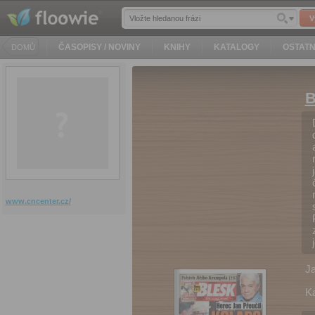
V
ČASOPISY / NOVINY
KNIHY
KATALOGY
OSTATN
DOMŮ
B
www.cncenter.cz/
J
Ka