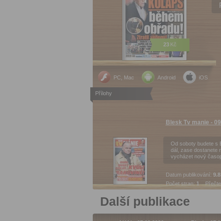
23
Kč
PC, Mac
Android
iOS
Přílohy
Blesk Tv manie - 0
Od soboty budete s
dál, zase dostanete 
vycházet nový časo
Datum publikování:
9.8
Počet stran:
1
Přečte
Další publikace