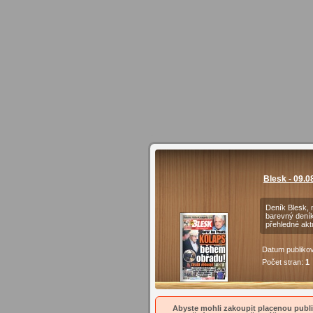
Blesk - 09.0
Deník Blesk, n
barevný deník
přehledné akt
Datum publiko
Počet stran:
1
Abyste mohli zakoupit placenou publik