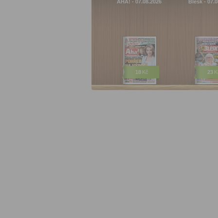
AHA! - 07.08.2026
Blesk - 07.
18
Kč
23
K