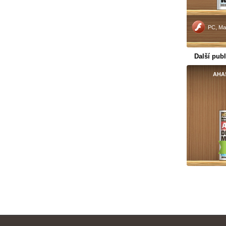
PC, Ma
Další publ
AHA!