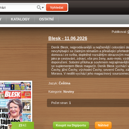
Vyhledat
Y
KATALOGY
OSTATNÍ
Publikoval:
Blesk - 11.06.2026
Deník Blesk, nejprodávanější a nejčtenější celostátní 
nevyhýbající se žádným tématům a přinášející přehledn
domova i ze světa, doplněné rozsáhlým obrazovým mate
jako je cestování, zdraví, vše pro ženy, auto-moto, vzd
doporučení. Sobotní příloha je souhrnem nejzajímavější
se suplementem Blesk magazín. Deník Blesk vychází v 
Čechy, jižní Čechy, východní Čechy, severní Čechy, záp
Morava. V neděli vychází jeho magazínový sourozenec
Jazyk:
Čeština
Kategorie:
Noviny
Počet stran:
1
23
Kč
Koupit na Digiportu
Náhled