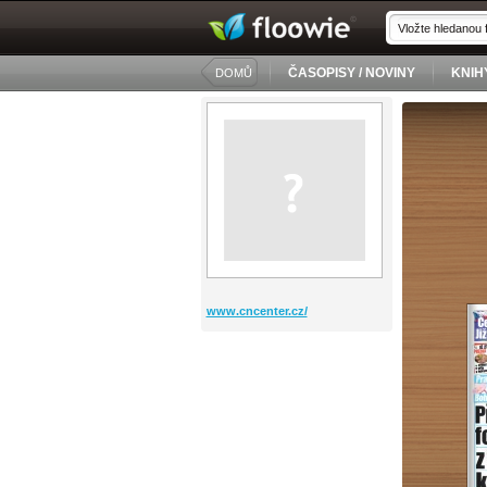
ČASOPISY / NOVINY
KNIH
DOMŮ
www.cncenter.cz/