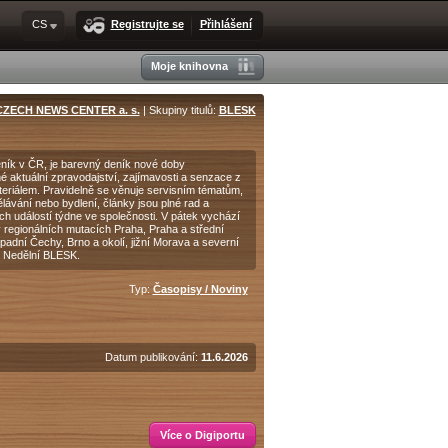
CS
Registrujte se
Přihlášení
Moje knihovna
CZECH NEWS CENTER a. s.
| Skupiny titulů:
BLESK
deník v ČR, je barevný deník nové doby
é aktuální zpravodajství, zajímavosti a senzace z
riálem. Pravidelně se věnuje servisním tématům,
ělávání nebo bydlení, články jsou plné rad a
ch událostí týdne ve společnosti. V pátek vychází
regionálních mutacích Praha, Praha a střední
adní Čechy, Brno a okolí, jižní Morava a severní
 Nedělní BLESK.
Typ:
Časopisy / Noviny
Datum publikování:
11.6.2026
Více o Digiportu