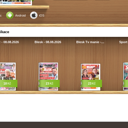
c
Android
iOS
ikace
 - 08.08.2026
Blesk - 08.08.2026
Blesk Tv manie -…
Sport 
18
Kč
23
Kč
23
Kč