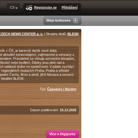
CS
Registrujte se
Přihlášení
Moje knihovna
CZECH NEWS CENTER a. s.
| Skupiny titulů:
BLESK
deník v ČR, je barevný deník nové doby
é aktuální zpravodajství, zajímavosti a senzace z
riálem. Pravidelně se věnuje servisním tématům,
ělávání nebo bydlení, články jsou plné rad a
ch událostí týdne ve společnosti. V pátek vychází
regionálních mutacích Praha, Praha a střední
adní Čechy, Brno a okolí, jižní Morava a severní
 Nedělní BLESK.
Typ:
Časopisy / Noviny
Datum publikování:
15.12.2025
Více o Digiportu