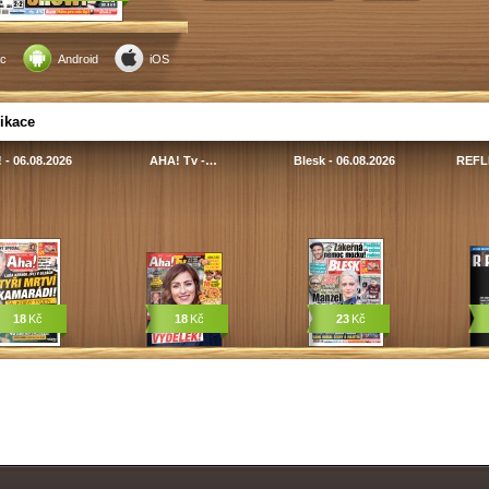
c
Android
iOS
ikace
 - 06.08.2026
AHA! Tv -…
Blesk - 06.08.2026
REFLE
18
Kč
18
Kč
23
Kč