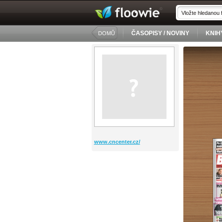
ČASOPISY / NOVINY
KNIH
DOMŮ
www.cncenter.cz/