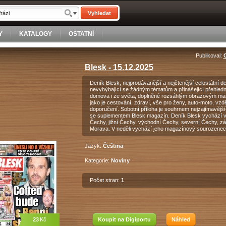
Vyhledat
Y
KATALOGY
OSTATNÍ
Publikoval:
Blesk - 15.12.2025
Deník Blesk, nejprodávanější a nejčtenější celostátní 
nevyhýbající se žádným tématům a přinášející přehledn
domova i ze světa, doplněné rozsáhlým obrazovým mate
jako je cestování, zdraví, vše pro ženy, auto-moto, vzd
doporučení. Sobotní příloha je souhrnem nejzajímavější
se suplementem Blesk magazín. Deník Blesk vychází v 
Čechy, jižní Čechy, východní Čechy, severní Čechy, záp
Morava. V neděli vychází jeho magazínový sourozenec
Jazyk:
Čeština
Kategorie:
Noviny
Počet stran:
1
23
Kč
Koupit na Digiportu
Náhled