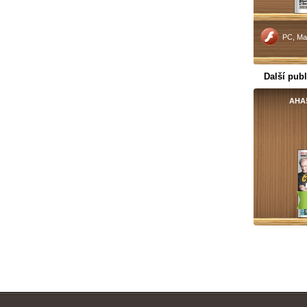
PC, Ma
Další publ
AHA!