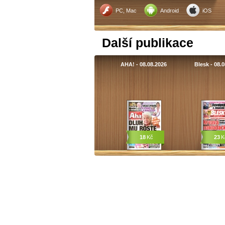
PC, Mac
Android
iOS
Další publikace
AHA! - 08.08.2026
Blesk - 08.
18
Kč
23
K