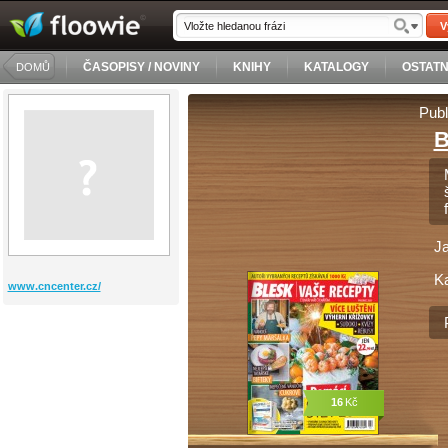
V
ČASOPISY / NOVINY
KNIHY
KATALOGY
OSTATN
DOMŮ
Publ
B
J
Ka
www.cncenter.cz/
16
Kč