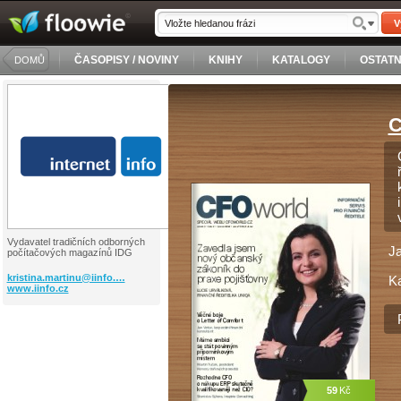
V
ČASOPISY / NOVINY
KNIHY
KATALOGY
OSTATN
DOMŮ
C
Vydavatel tradičních odborných
J
počítačových magazínů IDG
kristina.martinu@iinfo.…
Ka
www.iinfo.cz
59
Kč