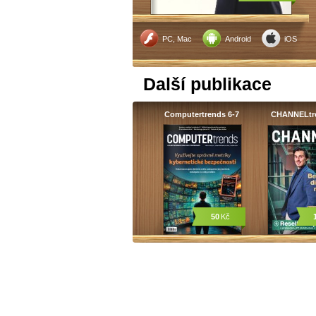
PC, Mac
Android
iOS
Další publikace
Computertrends 6-7
CHANNELtr
50
Kč