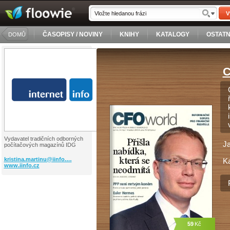
V
ČASOPISY / NOVINY
KNIHY
KATALOGY
OSTATN
DOMŮ
C
Vydavatel tradičních odborných
J
počítačových magazínů IDG
kristina.martinu@iinfo.…
Ka
www.iinfo.cz
59
Kč