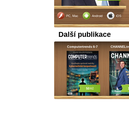
PC, Mac
Android
iOS
Další publikace
Computertrends 6-7
CHANNELtr
50
Kč