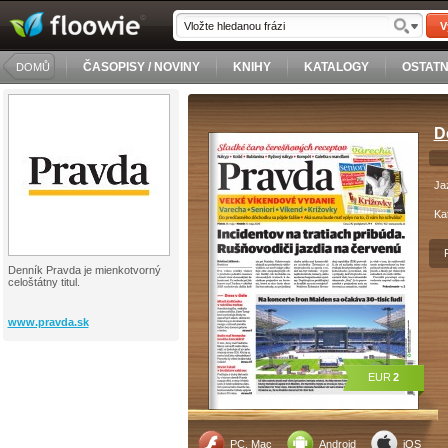
V
ČASOPISY / NOVINY
KNIHY
KATALOGY
OSTATN
DOMŮ
D
Ja
Ka
Denník Pravda je mienkotvorný
celoštátny titul.
www.pravda.sk
EUR
2
PC, Mac
Android
iOS