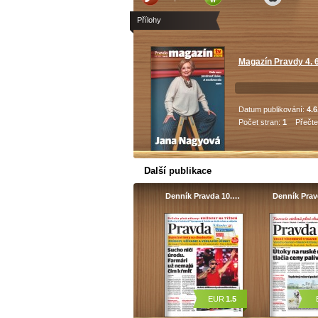
Přílohy
Magazín Pravdy 4. 6
Datum publikování:
4.6
Počet stran:
1
Přečte
Další publikace
Denník Pravda 10.…
Denník Pra
EUR
1.5