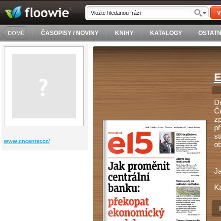
V
ČASOPISY / NOVINY
KNIHY
KATALOGY
OSTATN
DOMŮ
E
De
Če
zp
př
st
www.cncenter.cz/
o
J
Ka