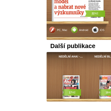
22
Kč
PC, Mac
Android
iOS
Další publikace
NEDĚLNÍ AHA! -…
NEDĚLNÍ BL
17
Kč
19
K