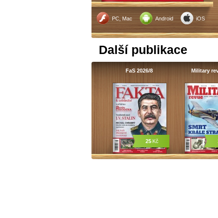
PC, Mac
Android
iOS
Další publikace
FaS 2026/8
Military r
25
Kč