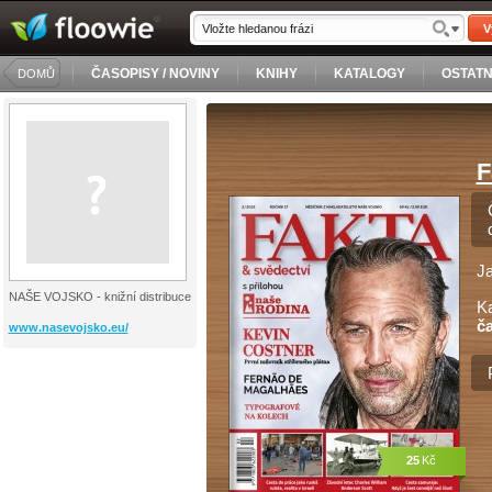
V
ČASOPISY / NOVINY
KNIHY
KATALOGY
OSTATN
DOMŮ
F
J
NAŠE VOJSKO - knižní distribuce
Ka
č
www.nasevojsko.eu/
25
Kč