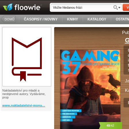
V
ČASOPISY / NOVINY
KNIHY
KATALOGY
OSTATN
DOMŮ
Pub
G
J
Ka
Nakladatelství pro mladé a
neobjevené autory. Vydáváme,
prop
www.nakladatelstvi-monu…
49
Kč