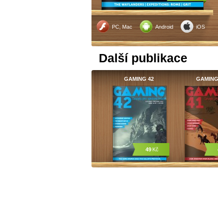
PC, Mac
Android
iOS
Další publikace
GAMING 42
GAMING
49
Kč