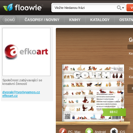
V
ČASOPISY / NOVINY
KNIHY
KATALOGY
OSTATN
DOMŮ
G
Ke
Ja
Ka
Společnost zabývavající se
kreativní činností
dvorak@
tvorivyamos.cz
efkoart.cz
69
Kč
PC, Mac
Android
iOS