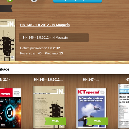
HN 148 - 1.8.2012 - IN Magazín
HN 148 - 1.8.2012 - IN Magazín
Datum publikování:
1.8.2012
Počet stran:
40
Přečteno:
13
ikace
N 214 -…
HN 148 - 1.8.2012…
HN 147 -…
H
20
Kč
20
Kč