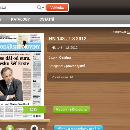
Vyhledat
Y
KATALOGY
OSTATNÍ
Publikoval:
E
HN 148 - 1.8.2012
HN 148 - 1.8.2012
Jazyk:
Čeština
Kategorie:
Zpravodajství
Počet stran:
20
20
Kč
Koupit na Digiportu
c
Android
iOS
Přílohy a magazíny v ceně