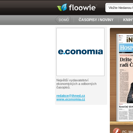
ČASOPISY / NOVINY
KNIH
DOMŮ
Největší vydavatelství
ekonomických a odborných
časopisů.
redakce@
ihned.cz
www.economia.cz
PC, Ma