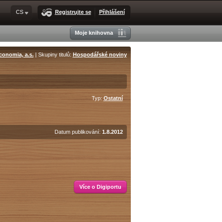
CS
Registrujte se
Přihlášení
Moje knihovna
conomia, a.s.
| Skupiny titulů:
Hospodářské noviny
Typ:
Ostatní
Datum publikování:
1.8.2012
Více o Digiportu