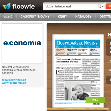
V
ČASOPISY / NOVINY
KNIHY
KATALOGY
OSTATN
DOMŮ
H
J
Největší vydavatelství
Ka
ekonomických a odborných
časopisů.
redakce@
ihned.cz
www.economia.cz
40
Kč