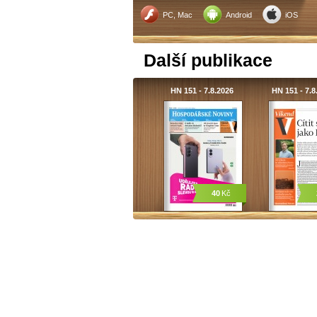
PC, Mac
Android
iOS
Další publikace
HN 151 - 7.8.2026
HN 151 - 7.
40
Kč