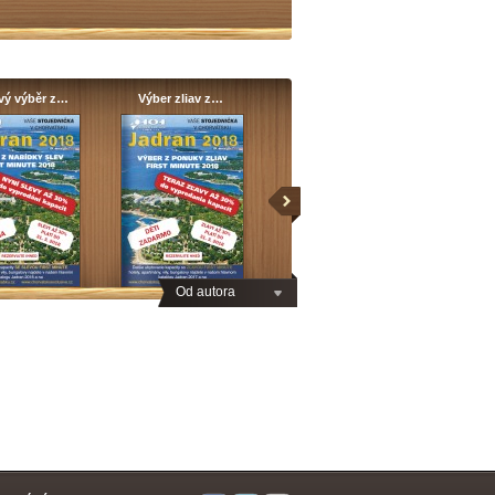
vý výběr z…
Výber zliav z…
Od autora