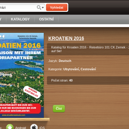
Vyhledat
Y
KATALOGY
OSTATNÍ
KROATIEN 2016
Katalog für Kroatien 2016 - Reisebüro 101 CK Zemek - 2
auf Sie!
Jazyk:
Deutsch
Kategorie:
Ubytování, Cestování
Počet stran:
40
Číst
c
Android
iOS