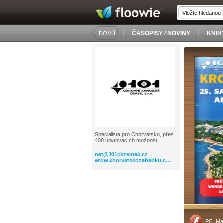
ČASOPISY / NOVINY
KNIH
DOMŮ
Specialista pro Chorvatsko, přes
400 ubytovacích možností.
net@
101ckzemek.cz
www.chorvatskozababku.c…
PC, Ma