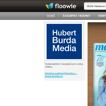
ČASOPISY / NOVINY
KNIH
DOMŮ
Vydavatelství časopisů pro celou
rodinu.
kristina.sediva@burda.c…
www.burda.cz