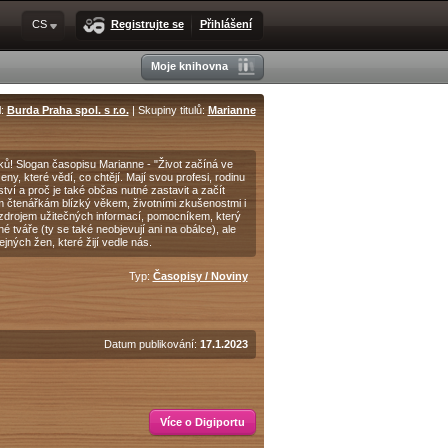
CS
Registrujte se
Přihlášení
Moje knihovna
l:
Burda Praha spol. s r.o.
| Skupiny titulů:
Marianne
nků! Slogan časopisu Marianne - "Život začíná ve
eny, které vědí, co chtějí. Mají svou profesi, rodinu
ství a proč je také občas nutné zastavit a začít
m čtenářkám blízký věkem, životními zkušenostmi i
je zdrojem užitečných informací, pomocníkem, který
né tváře (ty se také neobjevují ani na obálce), ale
jných žen, které žijí vedle nás.
Typ:
Časopisy / Noviny
Datum publikování:
17.1.2023
Více o Digiportu