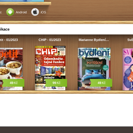
c
Android
iOS
ikace
it - 01/2023
CHIP - 01/2023
Marianne Bydlení…
Svě
49
Kč
99
Kč
49
Kč