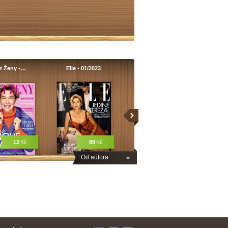
t Ženy -…
Elle - 01/2023
12
Kč
89
Kč
Od autora