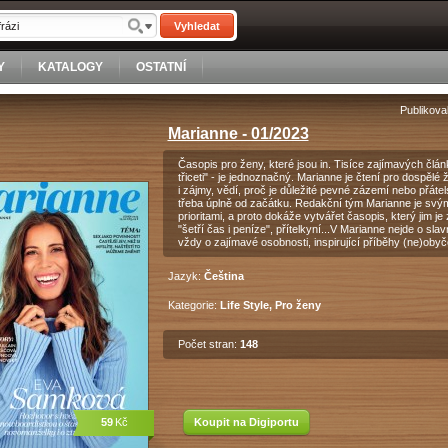
Vyhledat
Y
KATALOGY
OSTATNÍ
Publikova
Marianne - 01/2023
Časopis pro ženy, které jsou in. Tisíce zajímavých člá
třiceti" - je jednoznačný. Marianne je čtení pro dospělé ž
i zájmy, vědí, proč je důležité pevné zázemí nebo přátel
třeba úplně od začátku. Redakční tým Marianne je svý
prioritami, a proto dokáže vytvářet časopis, který jim 
"šetří čas i peníze", přítelkyní...V Marianne nejde o slav
vždy o zajímavé osobnosti, inspirující příběhy (ne)obyče
Jazyk:
Čeština
Kategorie:
Life Style, Pro ženy
Počet stran:
148
59
Kč
Koupit na Digiportu