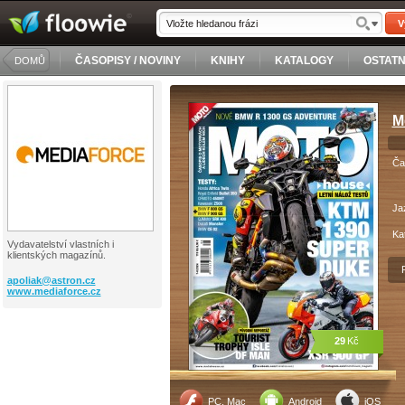
V
ČASOPISY / NOVINY
KNIHY
KATALOGY
OSTATN
DOMŮ
M
Ča
Ja
Ka
Vydavatelství vlastních i
klientských magazínů.
apoliak@
astron.cz
www.mediaforce.cz
29
Kč
PC, Mac
Android
iOS