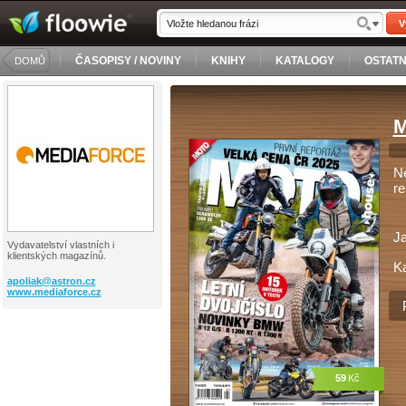
V
ČASOPISY / NOVINY
KNIHY
KATALOGY
OSTATN
DOMŮ
M
Ne
re
J
Vydavatelství vlastních i
klientských magazínů.
Ka
apoliak@
astron.cz
www.mediaforce.cz
59
Kč