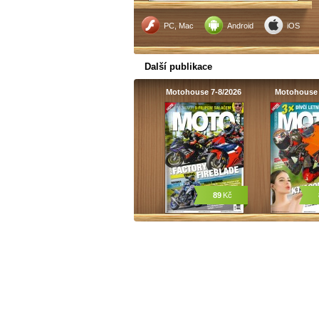
PC, Mac
Android
iOS
Další publikace
Motohouse 7-8/2026
Motohouse 
89
Kč