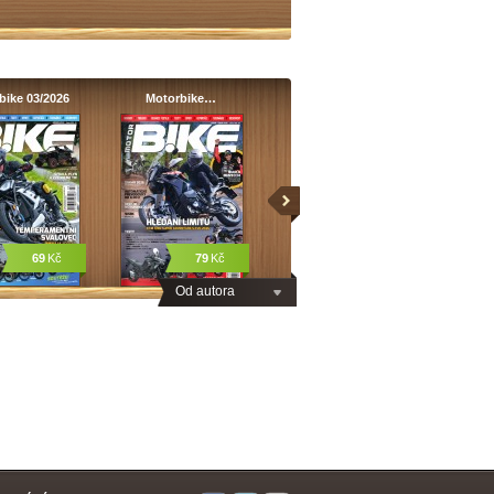
bike 03/2026
Motorbike…
69
Kč
79
Kč
Od autora