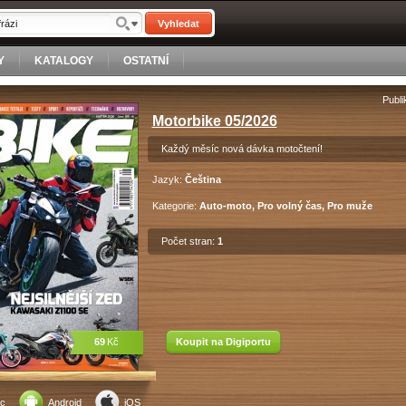
Vyhledat
Y
KATALOGY
OSTATNÍ
Publi
Motorbike 05/2026
Každý měsíc nová dávka motočtení!
Jazyk:
Čeština
Kategorie:
Auto-moto, Pro volný čas, Pro muže
Počet stran:
1
69
Kč
Koupit na Digiportu
c
Android
iOS