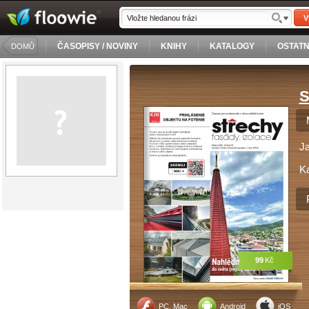
V
ČASOPISY / NOVINY
KNIHY
KATALOGY
OSTATN
DOMŮ
S
J
Ka
99
Kč
PC, Mac
Android
iOS