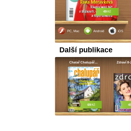
49
Kč
PC, Mac
Android
iOS
Další publikace
Chatař Chalupář…
Zdraví 8-
69
Kč
4