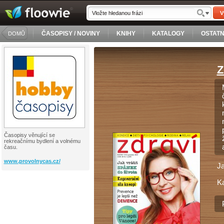
V
ČASOPISY / NOVINY
KNIHY
KATALOGY
OSTATN
DOMŮ
Z
Časopisy věnující se
rekreačnímu bydlení a volnému
času.
www.provolnycas.cz/
J
Ka