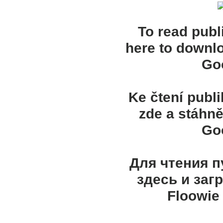
To read publ
here to downl
Goo
Ke čtení publ
zde a stáhně
Goo
Для чтения 
здесь и заг
Floowie 