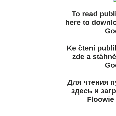
To read publ
here to downl
Goo
Ke čtení publ
zde a stáhně
Goo
Для чтения 
здесь и заг
Floowie 