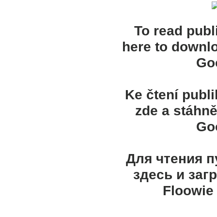
To read publ
here to downl
Goo
Ke čtení publ
zde a stáhně
Goo
Для чтения 
здесь и заг
Floowie 