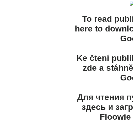
To read publ
here to downl
Goo
Ke čtení publ
zde a stáhně
Goo
Для чтения 
здесь и заг
Floowie 