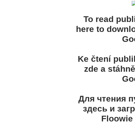
To read publ
here to downl
Goo
Ke čtení publ
zde a stáhně
Goo
Для чтения 
здесь и заг
Floowie 