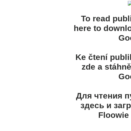
To read publ
here to downl
Goo
Ke čtení publ
zde a stáhně
Goo
Для чтения 
здесь и заг
Floowie 