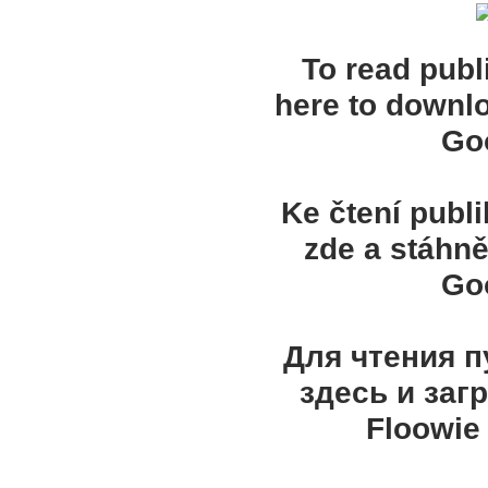
To read publ
here to downl
Goo
Ke čtení publ
zde a stáhně
Goo
Для чтения 
здесь и заг
Floowie 