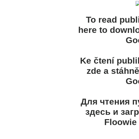
To read publ
here to downl
Goo
Ke čtení publ
zde a stáhně
Goo
Для чтения 
здесь и заг
Floowie 