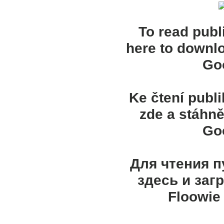
To read publ
here to downl
Goo
Ke čtení publ
zde a stáhně
Goo
Для чтения 
здесь и заг
Floowie 