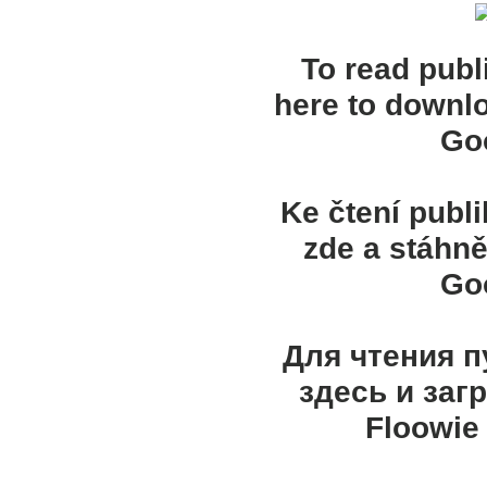
To read publ
here to downl
Goo
Ke čtení publ
zde a stáhně
Goo
Для чтения 
здесь и заг
Floowie 