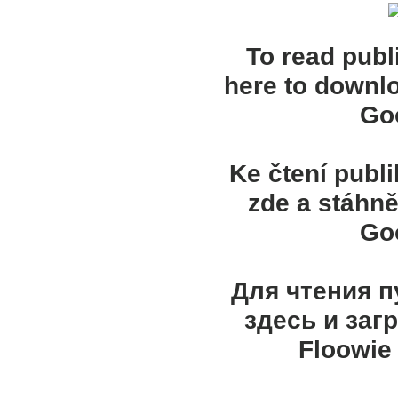
To read publ
here to downl
Goo
Ke čtení publ
zde a stáhně
Goo
Для чтения 
здесь и заг
Floowie 