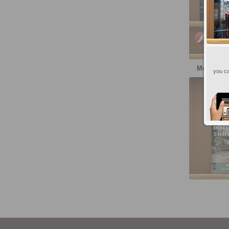
PC, Ma
More publ
you ca
Môj d