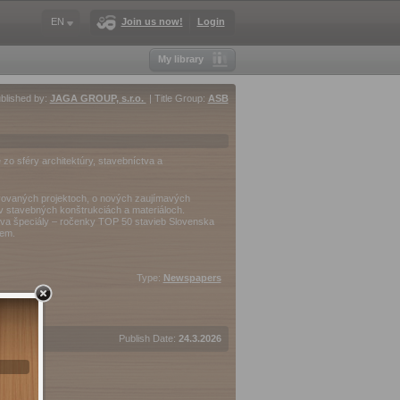
EN
Join us now!
Login
My library
blished by:
JAGA GROUP, s.r.o.
| Title Group:
ASB
zo sféry architektúry, stavebníctva a
ravovaných projektoch, o nových zaujímavých
 v stavebných konštrukciách a materiáloch.
dva špeciály – ročenky TOP 50 stavieb Slovenska
iem.
Type:
Newspapers
Publish Date:
24.3.2026