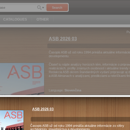
Search
CATALOGUES
OTHER
Pu
ASB 2026 03
Časopis ASB už od roku 1994 prináša aktuálne informácie 
developmentu.
Čitateľ tu nájde analýzy horúcich tém, informácie o prip
realizáciách, profily známych osobností i aktuálne trendy
Redakcia ASB okrem štandardných vydaní pripravuje aj 
a ASB Almanach s analýzami, predikciami a rebríčkami fir
Language:
Slovenčina
Category:
Home & Garden
ASB 2026 03
Pages:
1
Časopis ASB už od roku 1994 prináša aktuálne informácie zo sféry
architektúry, stavebníctva a developmentu.