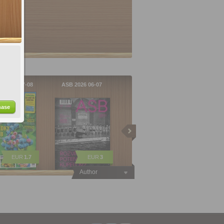
a 2026 07-08
ASB 2026 06-07
hase
EUR
1.7
EUR
3
Author