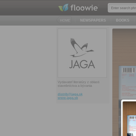
NEWSPAPERS
BOOKS
HOME
Vydavateľ literatúry z oblasti
stavebníctva a bývania
distrib@
jaga.sk
www.jaga.sk