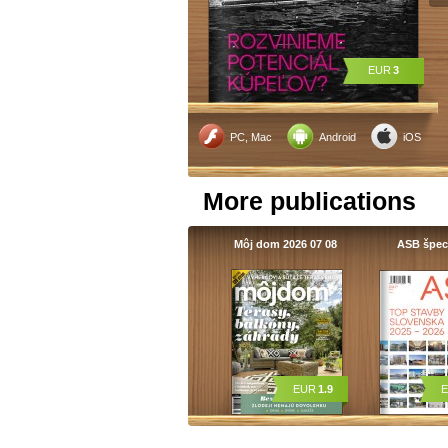
EUR
3
PC, Mac
Android
iOS
More publications
Môj dom 2026 07 08
ASB špec
EUR
1.9