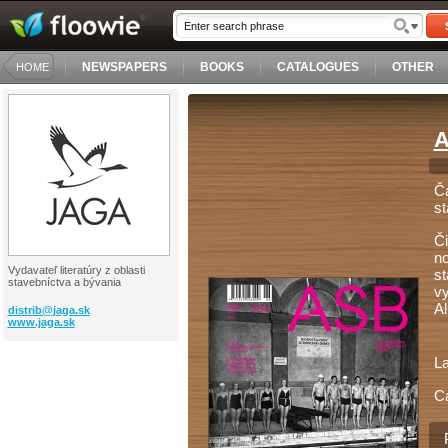
NEWSPAPERS
BOOKS
CATALOGUES
OTHER
HOME
A
Ča
st
Či
no
Vydavateľ literatúry z oblasti
st
stavebníctva a bývania
vy
Al
distrib@
jaga.sk
www.jaga.sk
L
C