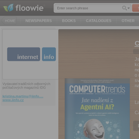
NEWSPAPERS
BOOKS
CATALOGUES
OTHER
HOME
C
Js
ko
ne
o 
sv
Vydavatel tradičních odborných
na
počítačových magazínů IDG
kristina.martinu@iinfo.…
www.iinfo.cz
L
C