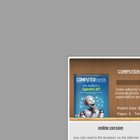
COMPUTERtr
Jsme odborný mě
komunikačních t
nejnovějších te
Publish Date:
2
Pages:
1
Time
online version
you can read in the browser on the internet