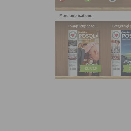
More publications
Evanjelický posol…
Evanjelický
EUR
3.5
E