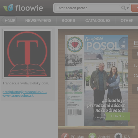
NEWSPAPERS
BOOKS
CATALOGUES
OTHER
HOME
E
L
C
Tranoscius vydavateľský dom.
predplatne@tranoscius.s…
www.tranoscius.sk
EUR
3.5
PC, Mac
Android
iOS