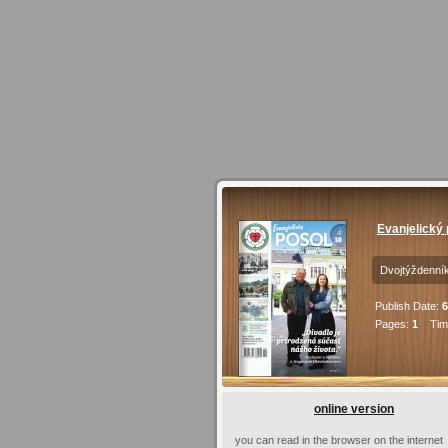
Evanjelický 
Dvojtýždenník
Publish Date:
6
Pages:
1
Time
online version
you can read in the browser on the internet