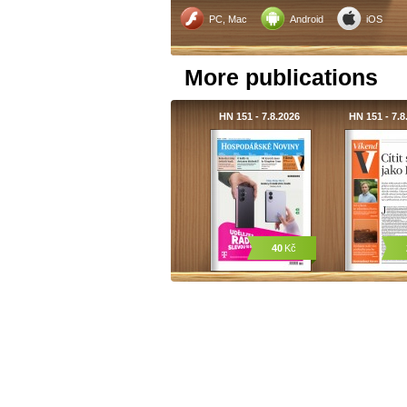
PC, Mac
Android
iOS
More publications
HN 151 - 7.8.2026
HN 151 - 7.
40
Kč