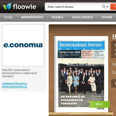
NEWSPAPERS
BOOKS
CATALOGUES
OTHER
HOME
H
L
Největší vydavatelství
C
ekonomických a odborných
časopisů.
redakce@
ihned.cz
www.economia.cz
40
Kč