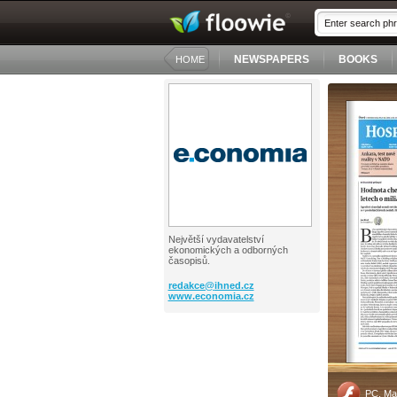
NEWSPAPERS
BOOKS
HOME
Největší vydavatelství
ekonomických a odborných
časopisů.
redakce@
ihned.cz
www.economia.cz
PC, Ma