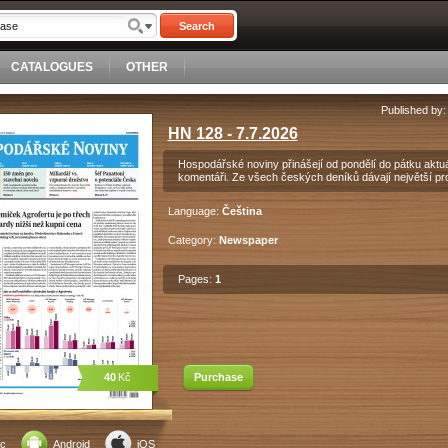
Search
CATALOGUES
OTHER
Published by
HN 128 - 7.7.2026
Hospodářské noviny přinášejí od pondělí do pátku aktuá
komentáři. Ze všech českých deníků dávají největší pr
Language:
Čeština
Category:
Newspaper
Pages:
1
40
Kč
Purchase
c
Android
iOS