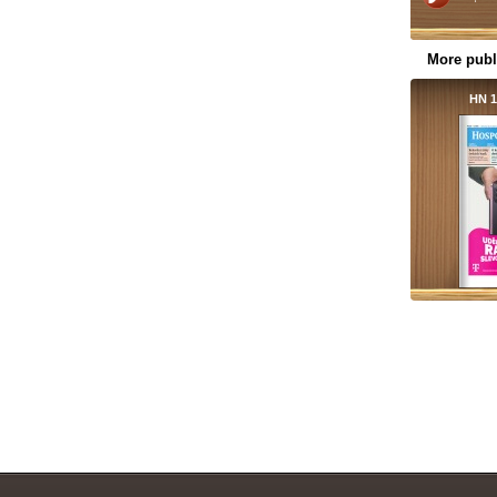
More publ
HN 1