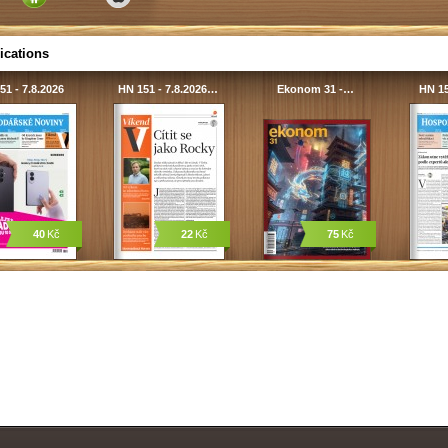
ications
51 - 7.8.2026
HN 151 - 7.8.2026…
Ekonom 31 -…
HN 15
40
Kč
22
Kč
75
Kč