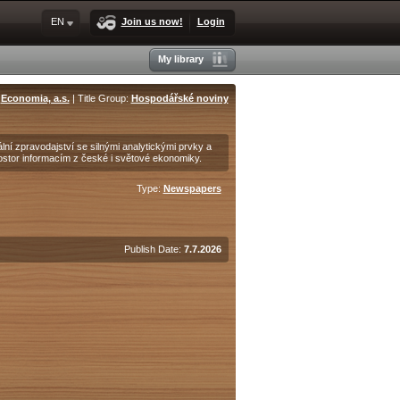
EN
Join us now!
Login
My library
:
Economia, a.s.
| Title Group:
Hospodářské noviny
lní zpravodajství se silnými analytickými prvky a
ostor informacím z české i světové ekonomiky.
Type:
Newspapers
Publish Date:
7.7.2026