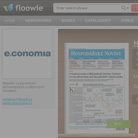
NEWSPAPERS
BOOKS
CATALOGUES
OTHER
HOME
H
L
Největší vydavatelství
C
ekonomických a odborných
časopisů.
redakce@
ihned.cz
www.economia.cz
40
Kč