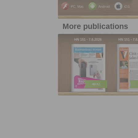
PC, Mac
Android
iOS
More publications
HN 151 - 7.8.2026
HN 151 - 7.
40
Kč