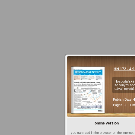
HN 172 - 4.9
Hospodářské n
se silnými an
dávají největ
Publish Date:
4
Pages:
1
Time
online version
you can read in the browser on the internet