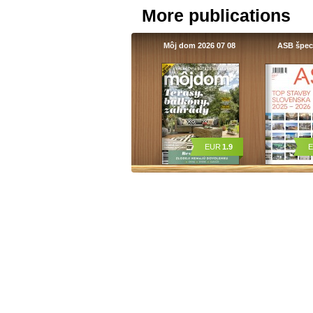
More publications
Môj dom 2026 07 08
ASB špec
EUR
1.9