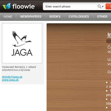
NEWSPAPERS
BOOKS
CATALOGUES
OTHER
HOME
I
Ča
od
Už
vo
Vydavateľ literatúry z oblasti
stavebníctva a bývania
Od
distrib@
jaga.sk
www.jaga.sk
z o
pro
sta