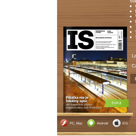
sta
L
C
EUR
2
PC, Mac
Android
iOS