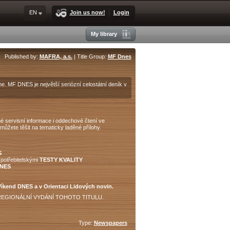
EN
Join us now!
Login
My library
Published by:
MAFRA, a.s.
| Title Group:
MF Dnes
e. MF DNES je největší seriózní celostátní deník v
čné servisní informace i oddechové čtení ve
ůžete těšit na tematicky laděné přílohy.
S
spotřebitelskými
TESTY KVALITY
DNES
íkend DNES a v Orientaci Lidových novin.
REGIONÁLNÍ VYDÁNÍ TOHOTO TITULU.
Type:
Newspapers