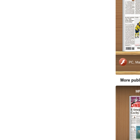
PC, Ma
More publ
MF