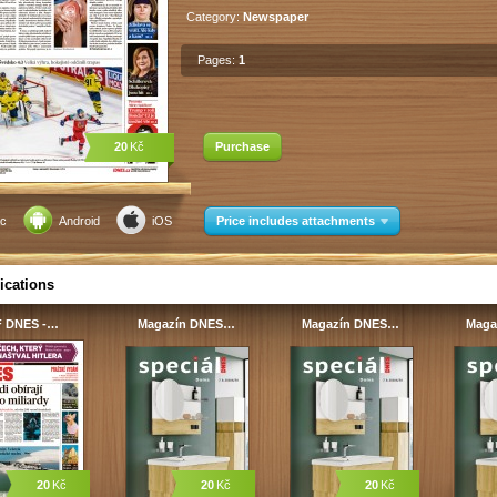
Category:
Newspaper
Pages:
1
20
Kč
Purchase
c
Android
iOS
Price includes attachments
ications
 DNES -…
Magazín DNES…
Magazín DNES…
Maga
20
Kč
20
Kč
20
Kč