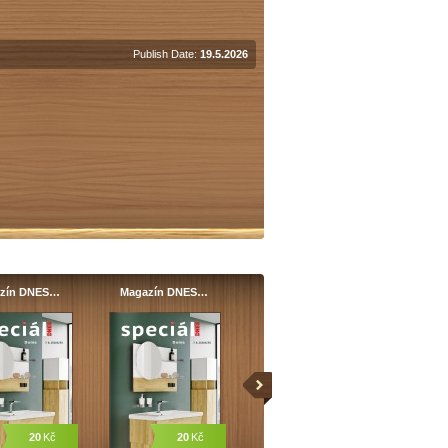
Publish Date:
19.5.2026
zín DNES…
Magazín DNES…
20
Kč
20
Kč