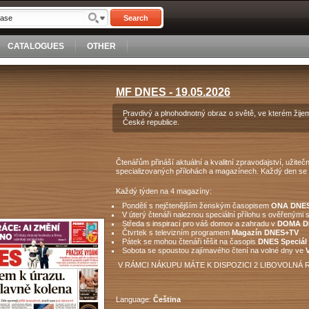
Search
CATALOGUES
OTHER
MF DNES - 19.05.2026
Pravdivý a plnohodnotný obraz o světě, ve kterém žijem
České republice.
Čtenářům přináší aktuální a kvalitní zpravodajství, užite
specializovaných přílohách a magazínech. Každý den se m
Každý týden na 4 magazíny:
Pondělí s nejčtenějším ženským časopisem
ONA DNE
V úterý čtenáři naleznou speciální přílohu s ověřenými 
Středa s inspirací pro váš domov a zahradu v
DOMA 
Čtvrtek s televizním programem
Magazín DNES+TV
Pátek se mohou čtenáři těšit na časopis
DNES Speciál
Sobota se spoustou zajímavého čtení na volné dny ve
V
V RÁMCI NÁKUPU MÁTE K DISPOZICI 2 LIBOVOLNÁ 
Language:
Čeština