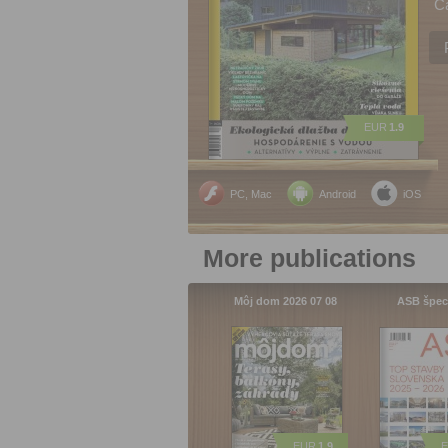
C
EUR
1.9
PC, Mac
Android
iOS
More publications
Môj dom 2026 07 08
ASB špec
EUR
1.9