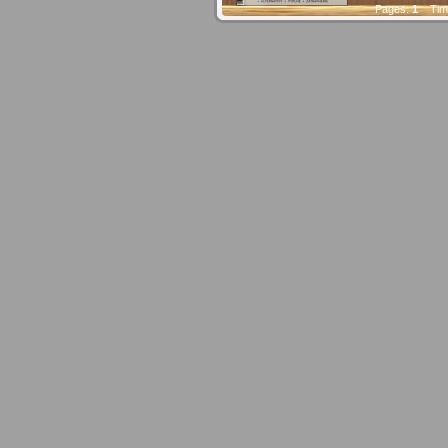
Pages:
1
Time
online version
you can read in the browser on the internet
EUR 