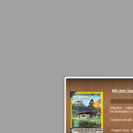
Môj dom špe
Môj dom – najšt
na útulnejšie a 
Časopis poradí a
Publish Date:
1