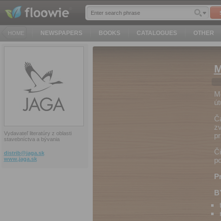
NEWSPAPERS
BOOKS
CATALOGUES
OTHER
HOME
M
Mô
út
Ča
zv
Vydavateľ literatúry z oblasti
pr
stavebníctva a bývania
Či
distrib@
jaga.sk
www.jaga.sk
po
Pr
B