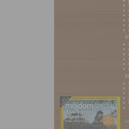
S
Z
L