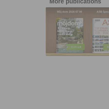
More publications
Môj dom 2026 07 08
ASB špec
EUR
1.9