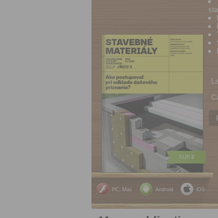
sta
L
C
EUR
2
PC, Mac
Android
iOS