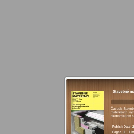
Stavebné ma
Časopis Stavebn
materiáloch, vý
ekonomickom s
Publish Date:
2
Pages:
1
Time