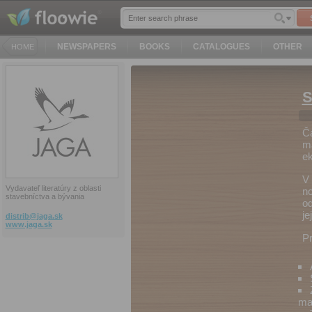
NEWSPAPERS
BOOKS
CATALOGUES
OTHER
HOME
S
Ča
ma
ek
V 
Vydavateľ literatúry z oblasti
no
stavebníctva a bývania
od
je
distrib@
jaga.sk
www.jaga.sk
Pr
mat