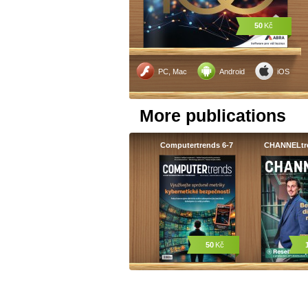
50
Kč
PC, Mac
Android
iOS
More publications
Computertrends 6-7
CHANNELtr
50
Kč