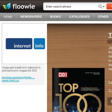
NEWSPAPERS
BOOKS
CATALOGUES
OTHER
HOME
T
Js
ko
ne
o 
sv
Vydavatel tradičních odborných
na
počítačových magazínů IDG
kristina.martinu@iinfo.…
www.iinfo.cz
L
C