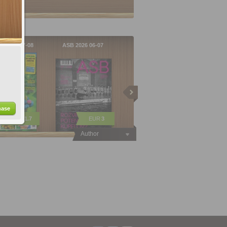
a 2026 07-08
ASB 2026 06-07
hase
EUR
1.7
EUR
3
Author