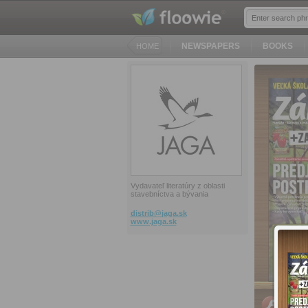
NEWSPAPERS
BOOKS
HOME
Vydavateľ literatúry z oblasti
stavebníctva a bývania
distrib@
jaga.sk
www.jaga.sk
PC, Ma