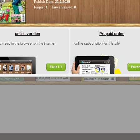
Publish Date:
21.1.2025
Pages:
1
Times viewed:
0
ications
om 2026 07 08
ASB špeciál…
Urob si sám 2026…
Záhrad
online version
Prepaid order
n read in the browser on the internet
online subscription for this title
EUR 1.7
Purc
EUR
1.9
EUR
8.9
EUR
1.7