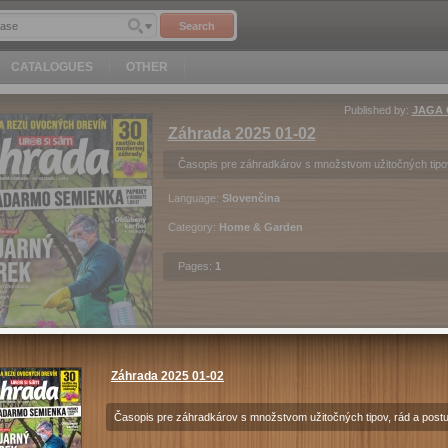
Search
CATALOGUES
OTHER
Published by:
JAGA G
Záhrada 2025 01-02
Časopis pre záhradkárov s množstvom užitočných tipov
Language:
Slovenčina
Category:
Home & Garden
Pages:
1
Záhrada 2025 01-02
EUR
1.7
Purchase
Časopis pre záhradkárov s množstvom užitočných tipov, rád a post
c
Android
iOS