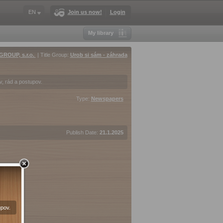
EN
Join us now!
Login
My library
ROUP, s.r.o.
| Title Group:
Urob si sám - záhrada
, rád a postupov.
Type:
Newspapers
Publish Date:
21.1.2025
upov.