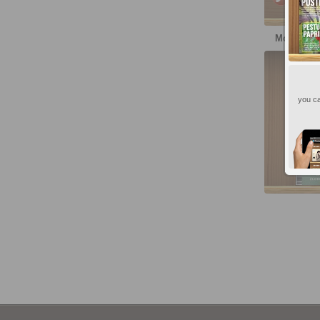
More publ
Môj d
you ca