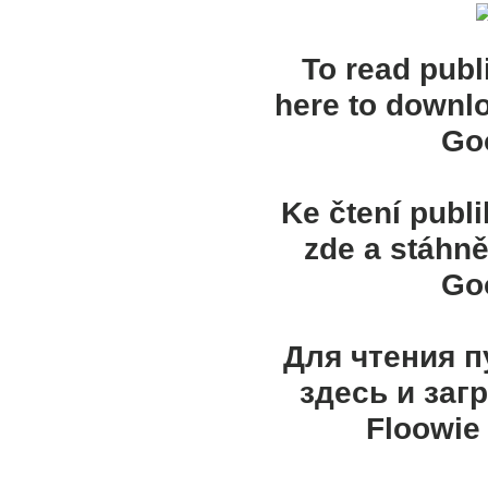
To read publ
here to downl
Goo
Ke čtení publ
zde a stáhně
Goo
Для чтения 
здесь и заг
Floowie 