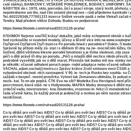
STAROČESKÉVETEŠNICTVÍ VÝKUP ZA HOTOVÉ PRAHA 4, MICHELSKÁ 12A Rádi vyk
celé sbírky), BANKOVKY, VEŠKERÉ POHLEDNICE, BODÁKY, UNIFORMY, ŠAVL
NÁBYTEK do r. 1970, sklo, porcelán, šicí a psací stroje, starý textil, 
nepohrdneme ani tím, nad čím ostatní ohrnují nos • rádi přijedeme kamkoliv i
Tel.:602229348,777001333 inzerce Snížek vesele padá z nebe Vlekaři začali 
Tendry. Mají předem vítěze Dohoda. Budou se podporovat
https://www.floowie.com/ru/read/20131126-praha/
07DOMOV Nejsme souTěž krásy! dokažte, jaké máte schopnosti obstát v každo
hod vyzkoušíte si svatební modely, účesy a líčení! více info na www.soubojnev
čtyřiprvní čtyřiprvní čtyři inzerce Po porodu hned z porodnice? Dokto- ři b
Správně by přitom měly zů- stat i s dítětem tři dny na ne- mocničním lůžku. 
šetření, dítěti většinou klesne porodní hmotnost a je třeba sledovat, zda zase 
péči o dítě právě tři dny po porodu. „Péči o mladší dítě nechce nikdo převzít
podrobně vysvětlili, jak se o dítě starat. Přestože tak budou mít ma- minky 
je několik: včasné odhalení poruch popo- rodní adaptace nebo včasné odhale
VÁCHAL adam.vachal@metro.cz Zprávy krátce Zruší smlouvu mezi ČSSR a SS
vybudování obchod- ních zastoupení. V 90. le- tech je Rusko bez souhla- su Č
zažádá o bezpeč- nostní prověrku. Vyhoví tak Zemanovu ultimátu, že pokud si 
nezís- kal. To on ale popírá. ČTK Eva na síti? Modelka Eva Herzigová není pří
povrchnosti, která vlád- ne v Hollywoodu. MAFRA Matky dostanou k dítěti manuá
srdeční vadu, novorozenec- kou žloutenku, vrozenou in- fekci či metabolické v
řada včetně faktu, že každý porod je jedinečný a mohou po něm nastat zdravotn
nezdržovat.
https://www.floowie.com/ru/read/20131126-praha/
Co ty děláš pro svět bez AIDS? Co ty děláš pro svět bez AIDS? Co ty děláš p
pro svět bez AIDS? Co ty děláš pro svět bez AIDS? Co ty děláš pro svět bez 
AIDS? Co ty děláš pro svět bez AIDS? Co ty děláš pro svět bez AIDS? Co ty d
děláš pro svět bez AIDS? Co ty děláš pro svět bez AIDS? Co ty děláš pro svě
svět bez AIDS? Co ty děláš pro svět bez AIDS? Co ty děláš pro svět bez AIDS