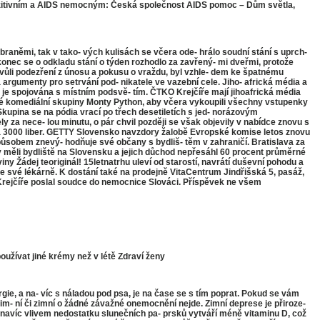
ozitivním a AIDS nemocným: Česká společnost AIDS pomoc – Dům světla,
raněmi, tak v tako- vých kulisách se včera ode- hrálo soudní stání s uprch-
onec se o odkladu stání o týden rozhodlo za zavřený- mi dveřmi, protože
n kvůli podezření z únosu a pokusu o vraždu, byl vzhle- dem ke špatnému
 argumenty pro setrvání pod- nikatele ve vazební cele. Jiho- africká média a
á je spojována s místním podsvě- tím. ČTKO Krejčíře mají jihoafrická média
é komediální skupiny Monty Python, aby včera vykoupili všechny vstupenky
kupina se na pódia vrací po třech desetiletích s jed- norázovým
za nece- lou minutu, o pár chvil později se však objevily v nabídce znovu s
až za 3000 liber. GETTY Slovensko navzdory žalobě Evropské komise letos znovu
způsobem znevý- hodňuje své občany s bydliš- těm v zahraničí. Bratislava za
aby měli bydliště na Slovensku a jejich důchod nepřesáhl 60 procent průměrné
ny Žádej teoriginál! 15letnatrhu uleví od starostí, navrátí duševní pohodu a
své lékárně. K dostání také na prodejně VitaCentrum Jindřišská 5, pasáž,
rejčíře poslal soudce do nemocnice Slováci. Příspěvek ne všem
užívat jiné krémy než v létě Zdraví ženy
e, a na- víc s náladou pod psa, je na čase se s tím poprat. Pokud se vám
dzim- ní či zimní o žádné závažné onemocnění nejde. Zimní deprese je přiroze-
e navíc vlivem nedostatku slunečních pa- prsků vytváří méně vitaminu D, což