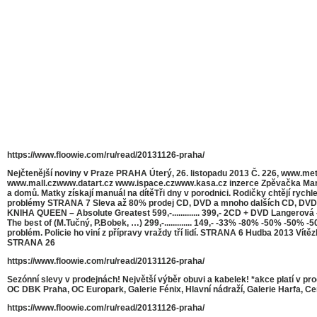
https://www.floowie.com/ru/read/20131126-praha/
Nejčtenější noviny v Praze PRAHA Úterý, 26. listopadu 2013 Č. 226, www.
www.mall.czwww.datart.cz www.ispace.czwww.kasa.cz inzerce Zpěvačka Marie R
a domů. Matky získají manuál na dítěTři dny v porodnici. Rodičky chtějí rych
problémy STRANA 7 Sleva až 80% prodej CD, DVD a mnoho dalších CD, DVD, v
KNIHA QUEEN – Absolute Greatest 599,-............. 399,- 2CD + DVD Langerová – Do
The best of (M.Tučný, P.Bobek, …) 299,-............. 149,- -33% -80% -50% -50%
problém. Policie ho viní z přípravy vraždy tří lidí. STRANA 6 Hudba 2013 Ví
STRANA 26
https://www.floowie.com/ru/read/20131126-praha/
Sezónní slevy v prodejnách! Největší výběr obuvi a kabelek! *akce platí v 
OC DBK Praha, OC Europark, Galerie Fénix, Hlavní nádraží, Galerie Harfa,
https://www.floowie.com/ru/read/20131126-praha/