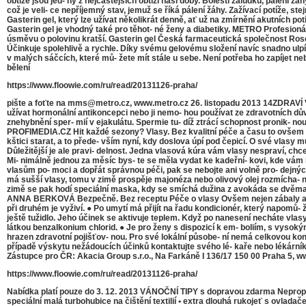
obtíže jsou jed- ny z nejčastějších obtíží naší doby. Bolesti žaludku, pálení žá
což je veli- ce nepříjemný stav, jemuž se říká pálení žáhy. Zažívací potíže, s
Gasterin gel, který lze užívat několikrát denně, ať už na zmírnění akutních po
Gasterin gel je vhodný také pro těhot- né ženy a diabetiky. METRO Profesionál
úsměvu o polovinu kratší. Gasterin gel Česká farmaceutická společnost RosenP
Účinkuje spolehlivě a rychle. Díky svému gelovému složení navíc snadno ulpívá
v malých sáčcích, které mů- žete mít stále u sebe. Není potřeba ho zapíjet 
bělení
https://www.floowie.com/ru/read/20131126-praha/
pište a foťte na mms@metro.cz, www.metro.cz 26. listopadu 2013 14ZDRAVÍ Vy 
užívat hormonální antikoncepci nebo ji nemo- hou používat ze zdravotních dův
znehybnění sper- mií v ejakulátu. Spermie tu- díž ztrácí schopnost pronik- nou
PROFIMEDIA.CZ Hit každé sezony? Vlasy. Bez kvalitní péče a času to ovšem n
kštici starat, a to přede- vším nyní, kdy doslova úpí pod čepicí. O své vlasy 
Důležitější je ale pravi- delnost. Jedna vlasová kúra vám vlasy nespraví, chce t
Mi- nimálně jednou za měsíc bys- te se měla vydat ke kadeřní- kovi, kde vám k
vlasům po- moci a dopřát správnou péči, pak se nebojte ani volně pro- dejných
má sušší vlasy, tomu v zimě prospěje majonéza nebo olivový olej rozmícha- ný
zimě se pak hodí speciální maska, kdy se smíchá dužina z avokáda se dvěma ča
ANNA BERKOVÁ Bezpečně. Bez receptu Péče o vlasy Ovšem nejen zábaly a mask
při druhém je vyživí. ● Po umytí má přijít na řadu kondicionér, který napomů- 
ještě tužidlo. Jeho účinek se aktivuje teplem. Když po nanesení necháte vla
látkou benzalkonium chlorid. ● Je pro ženy s dispozicí k em- boliím, s vysok
hrazen zdravotní pojišťov- nou. Pro své lokální působe- ní nemá celkovou kon
případě výskytu nežádoucích účinků kontaktujte svého lé- kaře nebo lékárníka
Zástupce pro ČR: Akacia Group s.r.o., Na Farkáně I 136/17 150 00 Praha
https://www.floowie.com/ru/read/20131126-praha/
Nabídka platí pouze do 3. 12. 2013 VÁNOČNÍ TIPY s dopravou zdarma Nepropás
speciální malá turbohubice na čištění textilií • extra dlouhá rukojeť s ovlada