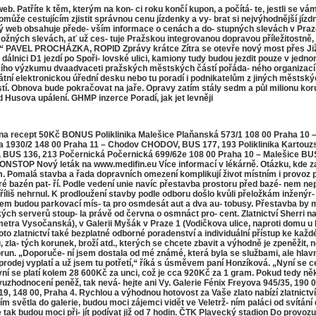
. Patříte k těm, kterým na kon- ci roku končí kupon, a počítá- te, jestli se vám 
omůže cestujícím zjistit správnou cenu jízdenky a vy- brat si nejvýhodnější jíz
 web obsahuje přede- vším informace o cenách a do- stupných slevách v Praze a 
i možných slevách, ať už ces- tuje Pražskou integrovanou dopravou příležitostn
u.“ PAVEL PROCHÁZKA, ROPID Zprávy krátce Zítra se otevře nový most přes Jižn
na dálnici D1 jezdí po Spoři- lovské ulici, kamiony tudy budou jezdit pouze v jed
acího výzkumu dvaadvaceti pražských městských částí pořáda- ného organizací M
kátní elektronickou úřední desku nebo tu poradí i podnikatelům z jiných městsk
 Obnova bude pokračovat na jaře. Opravy zatím stály sedm a půl milionu korun,
 Husova upálení. GHMP inzerce Poradí, jak jet levněji
a recept 50Kč BONUS Poliklinika Malešice Plaňanská 573/1 108 00 Praha 10 
va 1930/2 148 00 Praha 11 – Chodov CHODOV, BUS 177, 193 Poliklinika Kartou
 BUS 136, 213 Počernická Počernická 699/62e 108 00 Praha 10 – Malešice BUS
NSTOP Nový leták na www.medifin.eu Více informací v lékárně. Otázku, kde zap
. Pomalá stavba a řada dopravních omezení komplikují život místním i provoz p
é bazén pat- ří. Podle vedení unie navíc přestavba prostoru před bazé- nem nepř
iš nehrnul. K prodloužení stavby podle odboru došlo kvůli přeložkám inženýr- s
zénem budou parkovací mís- ta pro osmdesát aut a dva au- tobusy. Přestavba b
 serverů stoup- la právě od června o osmnáct pro- cent. Zlatnictví Sherri nabí
nice metra Vysočanská), v Galerii Myšák v Praze 1 (Vodičkova ulice, naproti dom
o zlatnictví také bezplatné odborné poradenství a individuální přístup ke ka
 zla- tých korunek, broží atd., kterých se chcete zbavit a výhodně je zpeněžit, ne
orun. „Doporuče- ní jsem dostala od mé známé, která byla se službami, ale hlav
odej vyplatí a už jsem tu potřetí,“ říká s úsměvem paní Honzíková. „Nyní se c
yní se platí kolem 28 600Kč za unci, což je cca 920Kč za 1 gram. Pokud tedy něk
zhodnocení peněž, tak nevá- hejte ani Vy. Galerie Fénix Freyova 945/35, 190 0
9, 148 00, Praha 4. Rychlou a výhodnou hotovost za Vaše zlato nabízí zlatni
m světla do galerie, budou moci zájemci vidět ve Veletrž- ním paláci od svítání
tak budou moci při- jít podívat již od 7 hodin. ČTK Plavecký stadion Do provozu