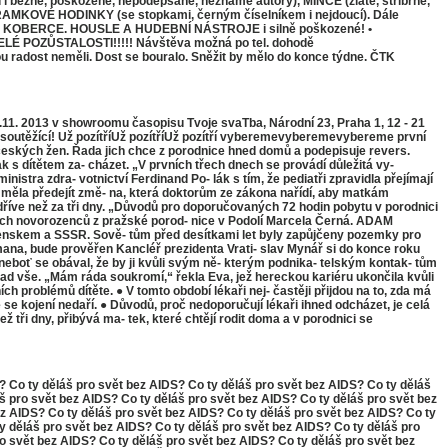
né, poškozené, nepodepsané, neznámé autory), MINCE (zlaté, stříbrné,
OVÉ HODINKY (se stopkami, černým číselníkem i nejdoucí). Dále
PISY, KOBERCE. HOUSLE A HUDEBNÍ NÁSTROJE i silně poškozené! •
PE CELÉ POZŮSTALOSTI!!!!! Návštěva možná po tel. dohodě
u radost neměli. Dost se bouralo. Sněžit by mělo do konce týdne. ČTK
1. 2013 v showroomu časopisu Tvoje svaTba, Národní 23, Praha 1, 12 - 21
yři soutěžící! Už pozítříUž pozítříUž pozítří vyberemevyberemevybereme první
 českých žen. Řada jich chce z porodnice hned domů a podepisuje revers.
k s dítětem za- cházet. „V prvních třech dnech se provádí důležitá vy-
nistra zdra- votnictví Ferdinand Po- lák s tím, že pediatři zpravidla přejímají
by měla předejít změ- na, která doktorům ze zákona nařídí, aby matkám
 dříve než za tři dny. „Důvodů pro doporučovaných 72 hodin pobytu v porodnici
kých novorozenců z pražské porod- nice v Podolí Marcela Černá. ADAM
skem a SSSR. Sově- tům před desítkami let byly zapůjčeny pozemky pro
emana, bude prověřen Kancléř prezidenta Vrati- slav Mynář si do konce roku
 neboť se obával, že by ji kvůli svým ně- kterým podnika- telským kontak- tům
 snad vše. „Mám ráda soukromí,“ řekla Eva, jež hereckou kariéru ukončila kvůli
 problémů dítěte. ● V tomto období lékaři nej- častěji přijdou na to, zda má
 se kojení nedaří. ● Důvodů, proč nedoporučují lékaři ihned odcházet, je celá
 tři dny, přibývá ma- tek, které chtějí rodit doma a v porodnici se
? Co ty děláš pro svět bez AIDS? Co ty děláš pro svět bez AIDS? Co ty děláš
š pro svět bez AIDS? Co ty děláš pro svět bez AIDS? Co ty děláš pro svět bez
ez AIDS? Co ty děláš pro svět bez AIDS? Co ty děláš pro svět bez AIDS? Co ty
y děláš pro svět bez AIDS? Co ty děláš pro svět bez AIDS? Co ty děláš pro
o svět bez AIDS? Co ty děláš pro svět bez AIDS? Co ty děláš pro svět bez