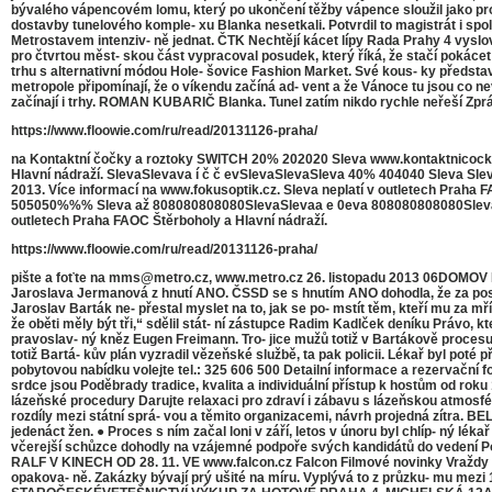
bývalého vápencovém lomu, který po ukončení těžby vápence sloužil jako prov
dostavby tunelového komple- xu Blanka nesetkali. Potvrdil to magistrát i spole
Metrostavem intenziv- ně jednat. ČTK Nechtějí kácet lípy Rada Prahy 4 vyslov
pro čtvrtou měst- skou část vypracoval posudek, který říká, že stačí pokácet 
trhu s alternativní módou Hole- šovice Fashion Market. Své kous- ky předsta
metropole připomínají, že o víkendu začíná ad- vent a že Vánoce tu jsou co 
začínají i trhy. ROMAN KUBARIČ Blanka. Tunel zatím nikdo rychle neřeší Zpr
https://www.floowie.com/ru/read/20131126-praha/
na Kontaktní čočky a roztoky SWITCH 20% 202020 Sleva www.kontaktnicockyswit
Hlavní nádraží. SlevaSlevava í č č evSlevaSlevaSleva 40% 404040 Sleva Slev
2013. Více informací na www.fokusoptik.cz. Sleva neplatí v outletech Praha
505050%%% Sleva až 808080808080SlevaSlevaa e 0eva 808080808080SlevaSlevaSl
outletech Praha FAOC Štěrboholy a Hlavní nádraží.
https://www.floowie.com/ru/read/20131126-praha/
pište a foťte na mms@metro.cz, www.metro.cz 26. listopadu 2013 06DOMOV N
Jaroslava Jermanová z hnutí ANO. ČSSD se s hnutím ANO dohodla, že za post 
Jaroslav Barták ne- přestal myslet na to, jak se po- mstít těm, kteří mu za mří
že oběti měly být tři,“ sdělil stát- ní zástupce Radim Kadlček deníku Právo,
pravoslav- ný kněz Eugen Freimann. Tro- jice mužů totiž v Bartákově procesu
totiž Bartá- kův plán vyzradil vězeňské službě, ta pak policii. Lékař byl po
pobytovou nabídku volejte tel.: 325 606 500 Detailní informace a rezerv
srdce jsou Poděbrady tradice, kvalita a individuální přístup k hostům od rok
lázeňské procedury Darujte relaxaci pro zdraví i zábavu s lázeňskou atmosféro
rozdíly mezi státní sprá- vou a těmito organizacemi, návrh projedná zítra. BE
jedenáct žen. ● Proces s ním začal loni v září, letos v únoru byl chlíp- ný 
včerejší schůzce dohodly na vzájemné podpoře svých kandidátů do vedení 
RALF V KINECH OD 28. 11. VE www.falcon.cz Falcon Filmové novinky Vraždy p
opakova- ně. Zakázky bývají prý ušité na míru. Vyplývá to z průzku- mu mezi 1