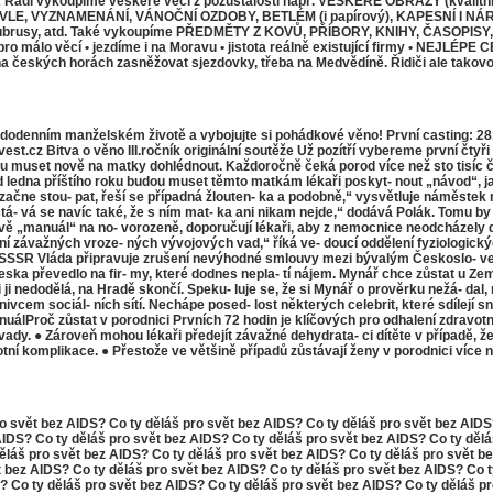
oupíme veškeré věci z pozůstalosti např. VEŠKERÉ OBRAZY (kvalitní i běž
E, VYZNAMENÁNÍ, VÁNOČNÍ OZDOBY, BETLÉM (i papírový), KAPESNÍ I NÁRAMK
přehozy, ubrusy, atd. Také vykoupíme PŘEDMĚTY Z KOVŮ, PŘÍBORY, KNIHY, ČASO
 pro málo věcí • jezdíme i na Moravu • jistota reálně existující firmy • NEJLÉ
na českých horách zasněžovat sjezdovky, třeba na Medvědíně. Řidiči ale takovo
denním manželském životě a vybojujte si pohádkové věno! První casting: 28.1
est.cz Bitva o věno III.ročník originální soutěže Už pozítří vybereme první čt
udou muset nově na matky dohlédnout. Každoročně čeká porod více než sto tisíc
Od ledna příštího roku budou muset těmto matkám lékaři poskyt- nout „návod“, ja
začne stou- pat, řeší se případná žlouten- ka a podobně,“ vysvětluje náměstek mi
, stá- vá se navíc také, že s ním mat- ka ani nikam nejde,“ dodává Polák. Tomu 
nově „manuál“ na no- vorozeně, doporučují lékaři, aby z nemocnice neodcházely
ní závažných vroze- ných vývojových vad,“ říká ve- doucí oddělení fyziologic
SR Vláda připravuje zrušení nevýhodné smlouvy mezi bývalým Českoslo- ven
eska převedlo na fir- my, které dodnes nepla- tí nájem. Mynář chce zůstat u Z
ji nedodělá, na Hradě skončí. Speku- luje se, že si Mynář o prověrku nežá- dal,
znivcem sociál- ních sítí. Nechápe posed- lost některých celebrit, které sdílejí
lProč zůstat v porodnici Prvních 72 hodin je klíčových pro odhalení zdravotních
ady. ● Zároveň mohou lékaři předejít závažné dehydrata- ci dítěte v případě, že
í komplikace. ● Přestože ve většině případů zůstávají ženy v porodnici více než
ro svět bez AIDS? Co ty děláš pro svět bez AIDS? Co ty děláš pro svět bez AIDS
AIDS? Co ty děláš pro svět bez AIDS? Co ty děláš pro svět bez AIDS? Co ty dělá
ěláš pro svět bez AIDS? Co ty děláš pro svět bez AIDS? Co ty děláš pro svět b
t bez AIDS? Co ty děláš pro svět bez AIDS? Co ty děláš pro svět bez AIDS? Co t
? Co ty děláš pro svět bez AIDS? Co ty děláš pro svět bez AIDS? Co ty děláš pr