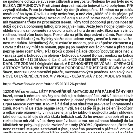
se následně odráží ve zvýšené citlivosti a nervozitě. Nejlepší by asi bylo po
ELIŠKA ZIKMUNDOVÁ Proti zimní depresi můžete bojovat také pohybem. PROFIME
zvyšují náladu. Proto je vhodné kaž- dý den jít alespoň na 15 minut na prochá
osvětleného bytu. Chvil- ku tedy nešetřete, a než vás „blbá“ nálada přejde, pě
nebo oranžová (vyvolávají veselou náladu) a zelená barva naděje (osvěží a do
mít walkmana třeba na procházku lesem. Tóny totiž podporují pravidelnost dýc
době doslova pohonnou látkou pro organis- mus. Jezte tedy hodně bram- bor, 
oblékněte, neza- pomeňte na čepici a šálu a hurá do přírody. Stačí pár svižn
rodinou, hned vám bude lépe. Pozor ale na příliš depresivní známé. Pomohou
s řepíkem lékařským. Bylinky vložte do studené vody , uveďte k varu a vařte 1
nost meduňka. Meduňkový čaj si oslaďte medem, pak zakápněte citronem a pijte
Odvar z třezalky můžete osladit, pijte jej po malých doušcích ráno a před 
peprné nebo rozmarýnu. Pár kroků k dobré náladě Období pobytu: prosinec 2
• masáž zad s kokosovým olejem • kokosová koupel Bonus: poukaz na kokosovo
Lázeňská 62 • 411 19 Mšené-lázně tel.: +420 416 866 007, 009 • e-mail: l
DARUJTE ZDRAVÍ ! Originální dárek V ROZHODNĚTE SE VČAS! - OPER
ARTRÓZY TATO UNIKÁTNÍ METODA PODPORUJE RŮST CHRUPAVKY A KOSTÍ V K
šlach, menisku, onemocnění páteře, meziobratlových plotének, tenisový l
NOVĚ OTEVŘENÉ CENTRUM V PRAZE - OLŠANSKÁ 7 Doc. MUDr. Ivo Mařík, CSc. 
https://www.floowie.com/ru/read/20131126-praha/
13ZDRAVÍ se vrací… LÉTY PROVĚŘENÉ ANTACIDUM PŘI PÁLENÍ ŽÁHY NEBO PŘ
hužel, cesta k němu není vždy snadná a jen dobrou péčí si zářivě bílou sklovinu
standardnímu čištění zubů ráno a večer je dobré přidat i čištění po každém jíd
Erpet Medical centrum. Kro- mě čištění jsou důležitou pre- vencí i pravidel
zubů. Kolem ní ale stále panuje řada mýtů. Nejčastěj- ší je, že bělení škodí z
a odbarvuje pigmen- ty v ní usazené, aniž by jakko- li poškodila zubní sklovi
také doma, na trhu je široká škála bělicích sad. Já ho ovšem alespoň při p
rozhodnete mít záři- vě perlový úsměv, budete mu- set sáhnout hlouběji do ka
klinikách se pohy- bují podle zvolené metody (ZOOM2, Opalescence, Brite Smi
nebo recenzí. Milujete setkávání u jídla, společná posezení s přáteli či chvíle