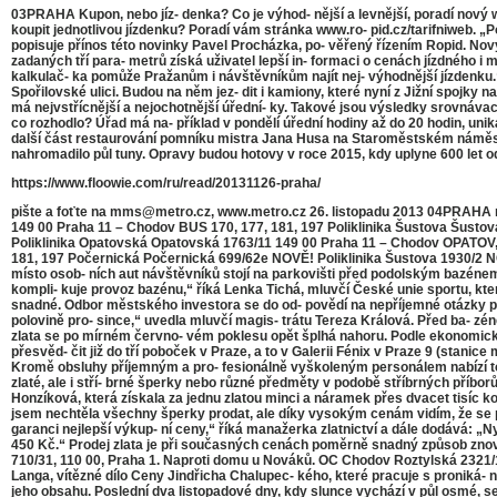
03PRAHA Kupon, nebo jíz- denka? Co je výhod- nější a levnější, poradí nový web
koupit jednotlivou jízdenku? Poradí vám stránka www.ro- pid.cz/tarifniweb. „P
popisuje přínos této novinky Pavel Procházka, po- věřený řízením Ropid. Nový
zadaných tří para- metrů získá uživatel lepší in- formaci o cenách jízdného 
kalkulač- ka pomůže Pražanům i návštěvníkům najít nej- výhodnější jízdenk
Spořilovské ulici. Budou na něm jez- dit i kamiony, které nyní z Jižní spojky 
má nejvstřícnější a nejochotnější úřední- ky. Takové jsou výsledky srovnáv
co rozhodlo? Úřad má na- příklad v pondělí úřední hodiny až do 20 hodin, uni
další část restaurování pomníku mistra Jana Husa na Staroměstském náměstí.
nahromadilo půl tuny. Opravy budou hotovy v roce 2015, kdy uplyne 600 let od
https://www.floowie.com/ru/read/20131126-praha/
pište a foťte na mms@metro.cz, www.metro.cz 26. listopadu 2013 04PRAHA n
149 00 Praha 11 – Chodov BUS 170, 177, 181, 197 Poliklinika Šustova Šusto
Poliklinika Opatovská Opatovská 1763/11 149 00 Praha 11 – Chodov OPATOV,
181, 197 Počernická Počernická 699/62e NOVĚ! Poliklinika Šustova 1930/2 NO
místo osob- ních aut návštěvníků stojí na parkovišti před podolským bazénem
kompli- kuje provoz bazénu,“ říká Lenka Tichá, mluvčí České unie sportu, kter
snadné. Odbor městského investora se do od- povědí na nepříjemné otázky příl
polovině pro- since,“ uvedla mluvčí magis- trátu Tereza Králová. Před ba- 
zlata se po mírném červno- vém poklesu opět šplhá nahoru. Podle ekonomických
přesvěd- čit již do tří poboček v Praze, a to v Galerii Fénix v Praze 9 (sta
Kromě obsluhy příjemným a pro- fesionálně vyškoleným personálem nabízí tot
zlaté, ale i stří- brné šperky nebo různé předměty v podobě stříbrných příborů,
Honzíková, která získala za jednu zlatou minci a náramek přes dvacet tisíc k
jsem nechtěla všechny šperky prodat, ale díky vysokým cenám vidím, že se pr
garanci nejlepší výkup- ní ceny,“ říká manažerka zlatnictví a dále dodává: „N
450 Kč.“ Prodej zlata je při současných cenách poměrně snadný způsob znovu
710/31, 110 00, Praha 1. Naproti domu u Nováků. OC Chodov Roztylská 2321/1
Langa, vítězné dílo Ceny Jindřicha Chalupec- kého, které pracuje s proniká- ní
jeho obsahu. Poslední dva listopadové dny, kdy slunce vychází v půl osmé, se 