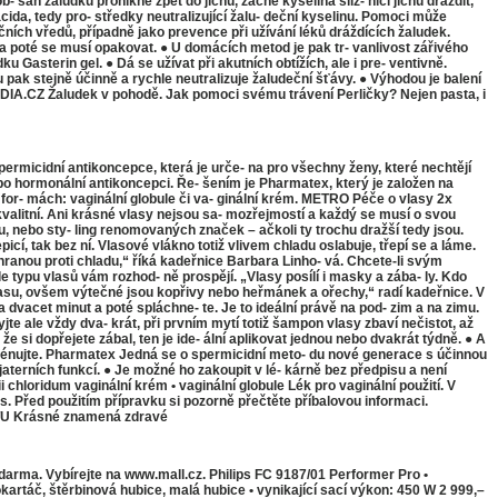
- sah žaludku pronikne zpět do jícnu, začne kyselina sliz- nici jícnu dráždit,
cida, tedy pro- středky neutralizující žalu- deční kyselinu. Pomoci může
ečních vředů, případně jako prevence při užívání léků dráždících žaludek.
y a poté se musí opakovat. ● U domácích metod je pak tr- vanlivost zářivého
sterin gel. ● Dá se užívat při akutních obtížích, ale i pre- ventivně.
 pak stejně účinně a rychle neutralizuje žaludeční šťávy. ● Výhodou je balení
EDIA.CZ Žaludek v pohodě. Jak pomoci svému trávení Perličky? Nejen pasta, i
rmicidní antikoncepce, která je urče- na pro všechny ženy, které nechtějí
 po hormonální antikoncepci. Ře- šením je Pharmatex, který je založen na
ou for- mách: vaginální globule či va- ginální krém. METRO Péče o vlasy 2x
alitní. Ani krásné vlasy nejsou sa- mozřejmostí a každý se musí o svou
iku, nebo sty- ling renomovaných značek – ačkoli ty trochu dražší tedy jsou.
picí, tak bez ní. Vlasové vlákno totiž vlivem chladu oslabuje, třepí se a láme.
chranou proti chladu,“ říká kadeřnice Barbara Linho- vá. Chcete-li svým
e typu vlasů vám rozhod- ně prospějí. „Vlasy posílí i masky a zába- ly. Kdo
vlasu, ovšem výtečné jsou kopřivy nebo heřmánek a ořechy,“ radí kadeřnice. V
dvacet minut a poté spláchne- te. Je to ideální právě na pod- zim a na zimu.
le vždy dva- krát, při prvním mytí totiž šampon vlasy zbaví nečistot, až
e si dopřejete zábal, ten je ide- ální aplikovat jednou nebo dvakrát týdně. ● A
vyfénujte. Pharmatex Jedná se o spermicidní meto- du nové generace s účinnou
terních funkcí. ● Je možné ho zakoupit v lé- kárně bez předpisu a není
hloridum vaginální krém • vaginální globule Lék pro vaginální použití. V
s. Před použitím přípravku si pozorně přečtěte příbalovou informaci.
PTU Krásné znamená zdravé
arma. Vybírejte na www.mall.cz. Philips FC 9187/01 Performer Pro •
bokartáč, štěrbinová hubice, malá hubice • vynikající sací výkon: 450 W 2 999,–