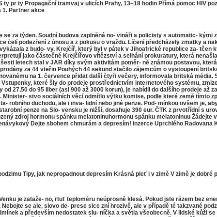
ty pr ty Propagační tramvaj v ulicích Prahy, 13–18 hodin Přímá pomoc HIV p
 1. Partner akce
e za týden. Soudní budova zaplněná no- vináři a policisty s automatic- kými zb
 čelí podezření z únosu a z pokusu o vraždu. Líčení předcházely zmatky a nak
 vykázala z budo- vy. Krejčíř, který byl v pátek v Jihoafrické republice za- tče
pretují jako částečné Krejčířovo vítězství a selhání prokuratury, která nenašla
po šesti letech stal v JAR díky svým aktivitám poměr- ně známou postavou, kter
prodány za 44 vteřin Pouhých 44 sekund stačilo zájemcům o vystoupení britsk
vanému na 1. července přidat další čtyři večery, informovala britská média. S
stupenky, které šly do prodeje prostřednictvím internetového systému, zmizely 
ny od 27,50 do 95 liber (asi 900 až 3000 korun), je nabídli do dalšího prodeje 
 Minister- stvo sociálních věcí odmítlo výtku komise, podle které země tímto 
ta- robního důchodu, ale i inva- lidní nebo jiné penze. Pod- mínkou ovšem je, 
arobní penze na Slo- vensku je nižší, dosahuje 390 eur. ČTK z prvotřídní s urovi
rozený zdroj hormonu spánku melatoninuhormonu spánku melatoninuu Žádejte ve 
a nenávykový Dejte sbohem chmurám a depresím! inzerce Uprchlého Radovana K
dzimu Tipy, jak nepropadnout depresím Krásná pleť i v zimě V zimě je dobré po
ku je zataže- no, rtuť teploměru neúprosně klesá. Pokud jste rázem bez energi
 Nebojte se ale, slovo de- prese sice zní hrozivě, ale v případě té takzvané po
odmínek a především nedostatek slu- níčka a světla všeobecně. V lidské kůži s