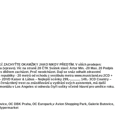
990 Kč ZACHYŤTE OKAMŽIKY JAKO NIKDY PŘEDTÍM. V sítích prodejen:
vpravo). Víc na straně 28 ČTK Svátek slaví: Artur Min. -20 Max. 20 Podpis
s dítětem zacházet. Proč neodcházet. Dají se snáz odhalit zdravotní
republiky - 20 metrů od vchodu z vestibulu metra www.musicland.eu 2CD +
,- 2DVD Kaiser & Lábus – Nejlepší scénky 299,-............. 149,- 3CD Country –
 čtrnáctiletý trest za znásilňování a vydírání svých asistentek, má další
moniálu v Los Angeles si odnesla čtyři sošky včetně hlavní pro umělce roku.
tovice, OC DBK Praha, OC Europark,v Avion Shopping Park, Galerie Butovice,
 Hypermarket