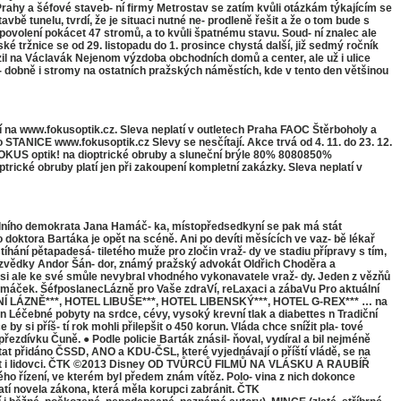
rahy a šéfové staveb- ní firmy Metrostav se zatím kvůli otázkám týkajícím se
bě tunelu, tvrdí, že je situaci nutné ne- prodleně řešit a že o tom bude s
povolení pokácet 47 stromů, a to kvůli špatnému stavu. Soud- ní znalec ale
é tržnice se od 29. listopadu do 1. prosince chystá další, již sedmý ročník
zil na Václavák Nejenom výzdoba obchodních domů a center, ale už i ulice
- dobně i stromy na ostatních pražských náměstích, kde v tento den většinou
í na www.fokusoptik.cz. Sleva neplatí v outletech Praha FAOC Štěrboholy a
TANICE www.fokusoptik.cz Slevy se nesčítají. Akce trvá od 4. 11. do 23. 12.
 FOKUS optik! na dioptrické obruby a sluneční brýle 80% 8080850%
ické obruby platí jen při zakoupení kompletní zakázky. Sleva neplatí v
álního demokrata Jana Hamáč- ka, místopředsedkyní se pak má stát
oktora Bartáka je opět na scéně. Ani po devíti měsících ve vaz- bě lékař
stíhání pětapadesá- tiletého muže pro zločin vraž- dy ve stadiu přípravy s tím,
é rozvědky Andor Šán- dor, známý pražský advokát Oldřich Choděra a
 si ale ke své smůle nevybral vhodného vykonavatele vraž- dy. Jeden z vězňů
. Hamáček. ŠéfposlanecLázně pro Vaše zdraVí, reLaxaci a zábaVu Pro aktuální
ZIMNÍ LÁZNĚ***, HOTEL LIBUŠE***, HOTEL LIBENSKÝ***, HOTEL G-REX*** … na
n Léčebné pobyty na srdce, cévy, vysoký krevní tlak a diabettes n Tradiční
si příš- tí rok mohli přilepšit o 450 korun. Vláda chce snížit pla- tové
řezdívku Čuně. ● Podle policie Barták znásil- ňoval, vydíral a bil nejméně
stat přidáno ČSSD, ANO a KDU-ČSL, které vyjednávají o příští vládě, se na
ískat i lidovci. ČTK ©2013 Disney OD TVŮRCŮ FILMŮ NA VLÁSKU A RAUBÍŘ
 řízení, ve kterém byl předem znám vítěz. Polo- vina z nich dokonce
latí novela zákona, která měla korupci zabránit. ČTK