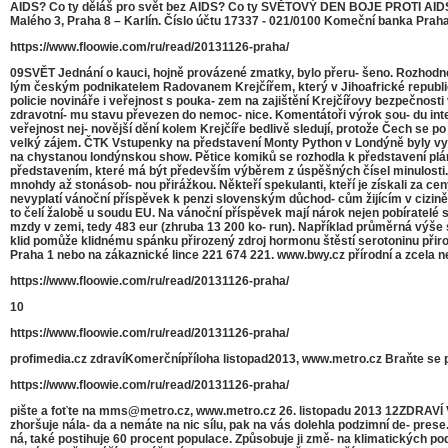
AIDS? Co ty děláš pro svět bez AIDS? Co ty SVĚTOVÝ DEN BOJE PROTI AIDS 
Malého 3, Praha 8 – Karlín. Číslo účtu 17337 - 021/0100 Komeční banka Praha
https://www.floowie.com/ru/read/20131126-praha/
09SVĚT Jednání o kauci, hojně provázené zmatky, bylo přeru- šeno. Rozhodne s
lým českým podnikatelem Radovanem Krejčířem, který v Jihoafrické republice
policie novináře i veřejnost s pouka- zem na zajištění Krejčířovy bezpečnosti
zdravotní- mu stavu převezen do nemoc- nice. Komentátoři výrok sou- du inter
veřejnost nej- novější dění kolem Krejčíře bedlivě sledují, protože Čech se 
velký zájem. ČTK Vstupenky na představení Monty Python v Londýně byly vy
na chystanou londýnskou show. Pětice komiků se rozhodla k představení pláno
představením, které má být především výběrem z úspěšných čísel minulosti. V
mnohdy až stonásob- nou přirážkou. Někteří spekulanti, kteří je získali za ce
nevyplatí vánoční příspěvek k penzi slovenským důchod- cům žijícím v cizině.
to čelí žalobě u soudu EU. Na vánoční příspěvek mají nárok nejen pobíratelé s
mzdy v zemi, tedy 483 eur (zhruba 13 200 ko- run). Například průměrná výše st
klid pomůže klidnému spánku přirozený zdroj hormonu štěstí serotoninu při
Praha 1 nebo na zákaznické lince 221 674 221. www.bwy.cz přírodní a zcel
https://www.floowie.com/ru/read/20131126-praha/
10
https://www.floowie.com/ru/read/20131126-praha/
profimedia.cz zdravíKomerčnípříloha listopad2013, www.metro.cz Braňte se po
https://www.floowie.com/ru/read/20131126-praha/
pište a foťte na mms@metro.cz, www.metro.cz 26. listopadu 2013 12ZDRAVÍ Ven
zhoršuje nála- da a nemáte na nic sílu, pak na vás dolehla podzimní de- prese.
ná, také postihuje 60 procent populace. Způsobuje ji změ- na klimatických p