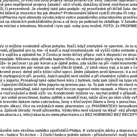
hy, plynatost, to všechno jsou projevy nesprávného trá- vení. Jakmile například ob
tejně jako nepříjemné projevy žaludeč- ních vředů, dokážou účinně zmírňovat anta
tíží, či preventivně. Je vhodný také jako podpůr- ný prostředek při léčbě žalu- d
ní bělení je investice Na jak dlouho? Profesionální bělení vydrží zhruba tři rok
harma nyní obnovila výrobu kdysi velice populárního antacidového prostředku Ga
 na sliznicích podrážděného jícnu a už brzy po polknutí ho zklidňuje. V žaludku
nebo míchat s tekutinou. Nicméně i tyto způ- soby jsou možné. FOTO: 2x PROFIM
si můžete svobodně užívat pohybu. Stačí, když znehybní- te spermie. Je tu spe
odů, případně pro ty, kte- ré kouří a mají mnohonásob- ně vyšší riziko embolie
t k vajíčku a oplodnit ho. V Česku je tento léčivý přípra- vek k dispozici ve dv
epůjde. Někomu dala příroda bujnou hřívu, na někoho jaksi zbyly vlasy méně kv
může- te pečovat i za pár korun a je úplně jedno, zda sázíte na pří- rodní kosmet
o věnovat jim pár minut ale- spoň třikrát týdně. „V zimě vlasy trpí, a to jak s če
romě pravi- delné péče kštici oživí speci- álním zábalem proti lámavos- ti a o
 stylingových pří- pravků. Jejich použití není složité a při vhodném výběru podl
 v jogurtu. Prospívají také oplachové kúry z bylinek, tady pak záleží na typu 
jovými lžičkami bí- lého jogurtu na jemnou pas- tu. Tu pak vetřete do vlasů na 
y pomáhají, také správné mytí leccos napraví nebo naopak. ● Hlavu si myjte a
že rozčesávání a dodá výži- vu. Kondicionér můžete vy- nechat jedině v případě, ž
sy jen volně proschnout, budou zplihlé a neudrží tvar, takže účes po něm vždy 
ým krevním tlakem nebo cukrovkou, ženy s křečovými žilami a ženy s poruchou ja
train- dikaci. Více na stránkách www. pharmatex .cz. PHARMATEX® benzalkonii c
. Způsob úhrady: hradí uživatelka. Výdej léku není vázaný na lékař- ský předpi
 5, www.akacia.cz, info@akacia.eu www.pharmatex.cz BEZ HORMONŮ BEZ RECE
něte tuto skvělou nabídku spotřebičů Philips. K vybraným dárky a doprava zd
čem • hubice Tri-Active – 3 čistící funkce jedním tahem • příslušenství: malý tur