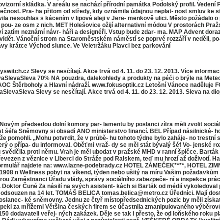
izorní skládka. V areálu se nachází přírodní památka Podolský profil. Vedení P
čnost. Pra- ha přitom od středy, kdy oznámila údajnou neplat- nost smluv ke stav
ila nesouhlas s kácením v lipové aleji v Jere- menkově ulici. Město požádalo o 
pou- ze osm z nich. MET Holešovice ožijí alternativní módou V prostorách Pražsk
ví zatím neznámí návr- háři a designéři. Vstup bude zdar- ma. MAP Advent dora
nevidět. Vánoční strom na Staroměstském náměstí se poprvé rozzáří v neděli, po
ávy krátce Východ slunce. Ve Veletržáku Plavci bez parkování
ch.cz Slevy se nesčítají. Akce trvá od 4. 11. do 23. 12. 2013. Více informac
aSlevaSleva 70% NA pouzdra, dalekohledy a produkty na péči o brýle na Meteo S
 FAOC Štěrboholy a Hlavní nádraží. www.fokusoptik.cz Letošní Vánoce naděluje
eva Slevy se nesčítají. Akce trvá od 4. 11. do 23. 12. 2013. Sleva na dioptr
ovým předsedou dolní komory par- lamentu by poslanci zítra měli zvolit soci
šéfa Sněmovny si obsadí ANO ministerstvo financí. BEL Případ násilnické- ho d
že pomohli. „Mohu potvrdit, že v průbě- hu tohoto týdne bylo zaháje- no trestní 
 který o přípa- du informoval. Oběťmi vraž- dy se měl stát bývalý šéf Vo- jensk
 svědčila proti němu. Vrah je měl ubodat v pražské MHD v ranní špičce. Barták
té převezen z věznice v Liberci do Stráže pod Ralskem, teď mu hrozí až doživotí
ační formulář najdete na: www.lazne-podebrady.cz HOTEL ZÁMEČEK****, HOTEL 
u 1908 n Wellness pobyt na víkend, týden nebo ušitý na míru Vašim požadavkům 
u Zaměstnanci Úřadu vlády, správy sociálního zabezpeče- ní a inspekce práce by 
L Doktor Čuně Za násilí na svých asistent- kách si Barták od médií vykoledoval p
lékař odsouzen na 14 let. TOMÁŠ BELICA tomas.belica@metro.cz Úředníci. Mají do
Poslanec- ké sněmovny. Jednu ze čtyř místopředsednických pozic by měli z
ekl za mřížemi Většina českých firem se účastnila zmanipulovaného výběrového
50 dodavateli veřej- ných zakázek. Děje se tak i přesto, že od loňského roku p