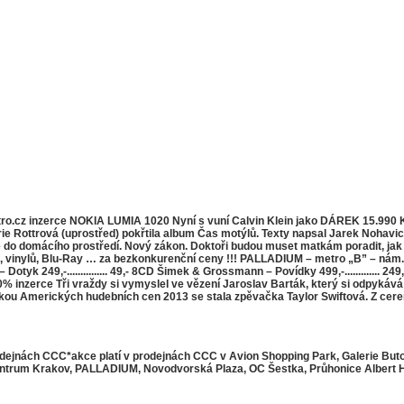
metro.cz inzerce NOKIA LUMIA 1020 Nyní s vuní Calvin Klein jako DÁREK 15.
ottrová (uprostřed) pokřtila album Čas motýlů. Texty napsal Jarek Nohavica (
le do domácího prostředí. Nový zákon. Doktoři budou muset matkám poradit, jak 
inylů, Blu-Ray … za bezkonkurenční ceny !!! PALLADIUM – metro „B” – nám. 
tyk 249,-............... 49,- 8CD Šimek & Grossmann – Povídky 499,-............. 249
 -50% inzerce Tři vraždy si vymyslel ve vězení Jaroslav Barták, který si odpykává
tězkou Amerických hudebních cen 2013 se stala zpěvačka Taylor Swiftová. Z cere
prodejnách CCC*akce platí v prodejnách CCC v Avion Shopping Park, Galerie Bu
 Centrum Krakov, PALLADIUM, Novodvorská Plaza, OC Šestka, Průhonice Albert