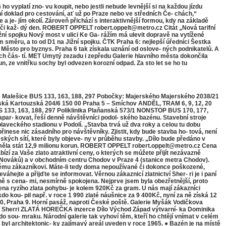
ho vyplatí zno- vu koupit, nebo jestli nebude levnější si na každou jízdu
dní doklad pro cestování, ať už po Praze nebo ve středních Če- chách,“
je- jím okolí. Zároveň přichází s interaktivnější formou, kdy na základě
ě, či kaž- dý den. ROBERT OPPELT robert.oppelt@metro.cz Citát „Nová tarifní
í spojku Nový most v ulici Ke Ga- rážím má ulevit dopravě na vytížené
nom směru, a to od D1 na Jižní spojku. ČTK Praha 6: nejlepší úředníci Šestka
ěsto pro byznys. Praha 6 tak získala uznání od oslove- ných podnikatelů. A
ých čás- tí. MET Umytý zezadu i zepředu Galerie hlavního města dokončila
 ze vnitřku sochy byl odvezen korozní odpad. Za sto let se ho tu
– Malešice BUS 133, 163, 188, 297 Pobočky: Majerského Majerského 2038/21
zská Kartouzská 204/6 150 00 Praha 5 – Smíchov ANDĚL, TRAM 6, 9, 12, 20
 133, 163, 188, 297 Poliklinika Plaňanská 573/1 NONSTOP BUS 170, 177,
ar- kovat, řeší denně návštěvníci podol- ského bazénu. Stavební stroje
laveckého stadionu v Podolí. „Stavba trvá už dva roky a celou tu dobu
inese nic zásadního pro návštěvníky. Zjistit, kdy bude stavba ho- tová, není
kých sítí, které byly objeve- ny v průběhu stavby. „Dílo bude předáno v
y měla stát 12,9 milionu korun. ROBERT OPPELT robert.oppelt@metro.cz Cena
zí za Vaše zlato atraktivní ceny, o kterých se můžete přijít nezávazně
u u Nováků) a v obchodním centru Chodov v Praze 4 (stanice metra Chodov).
ždému zákazníkovi. Máte-li tedy doma nepoužívané či dokonce poškozené,
váhejte a přijďte se informovat. Věrnou zákaznicí zlatnictví Sher- ri je i paní
ně s cena- mi, nesmírně spokojena. Nejprve jsem byla obezřetnější, proto
ena ryzího zlata pohybu- je kolem 920Kč za gram. U nás mají zákazníci
do kou- pil např. v roce 1 990 zlaté náušnice za 9 400Kč, nyní za ně získá 12
0, Praha 9. Horní pasáž, naproti České poště. Galerie Myšák Vodičkova
ctví Sherri ZLATÁ HOREČKA inzerce Dílo Východ Západ výtvarní- ka Dominika
 do sou- mraku. Národní galerie tak vyhoví těm, kteří ho chtějí vnímat v celém
 byl architektonic- ky zajímavý areál uveden v roce 1965. ● Bazén je na místě