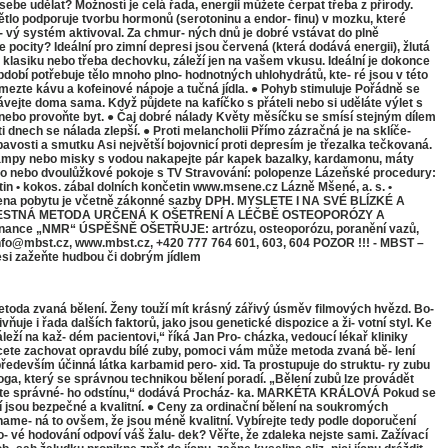
sebe udělat? Možností je celá řada, energii můžete čerpat třeba z přírody.
lo podporuje tvorbu hormonů (serotoninu a endor- finu) v mozku, které
vo- vý systém aktivoval. Za chmur- ných dnů je dobré vstávat do plně
e pocity? Ideální pro zimní depresi jsou červená (která dodává energii), žlutá
, klasiku nebo třeba dechovku, záleží jen na vašem vkusu. Ideální je dokonce
dobí potřebuje tělo mnoho plno- hodnotných uhlohydrátů, kte- ré jsou v této
mezte kávu a kofeinové nápoje a tučná jídla. ● Pohyb stimuluje Pořádně se
ávejte doma sama. Když půjdete na kafíčko s přáteli nebo si uděláte výlet s
 nebo provoňte byt. ● Čaj dobré nálady Květy měsíčku se smísí stejným dílem
 dnech se nálada zlepší. ● Proti melancholii Přímo zázračná je na sklíče-
avosti a smutku Asi největší bojovnicí proti depresím je třezalka tečkovaná.
malampy nebo misky s vodou nakapejte pár kapek bazalky, kardamonu, máty
dno nebo dvoulůžkové pokoje s TV Stravování: polopenze Lázeňské procedury:
n • kokos. zábal dolních končetin www.msene.cz Lázně Mšené, a. s. •
á cena pobytu je včetně zákonné sazby DPH. MYSLETE I NA SVÉ BLÍZKÉ A
BOLESTNÁ METODA URČENÁ K OŠETŘENÍ A LÉČBĚ OSTEOPORÓZY A
ce „NMR“ ÚSPĚŠNĚ OŠETŘUJE: artrózu, osteoporózu, poranění vazů,
fo@mbst.cz, www.mbst.cz, +420 777 764 601, 603, 604 POZOR !!! - MBST –
i zažeňte hudbou či dobrým jídlem
vaná bělení. Ženy touží mít krásný zářivý úsměv filmových hvězd. Bo-
ňuje i řada dalších faktorů, jako jsou genetické dispozice a ži- votní styl. Ke
áleží na kaž- dém pacientovi,“ říká Jan Pro- cházka, vedoucí lékař kliniky
chcete zachovat opravdu bílé zuby, pomoci vám může metoda zvaná bě- lení
 především účinná látka karbamid pero- xid. Ta prostupuje do struktu- ry zubu
loga, který se správnou technikou bělení poradí. „Bělení zubů lze provádět
docílíte správné- ho odstínu,“ dodává Procház- ka. MARKÉTA KRÁLOVÁ Pokud se
í jsou bezpečné a kvalitní. ● Ceny za ordinační bělení na soukromých
ame- ná to ovšem, že jsou méně kvalitní. Vybírejte tedy podle doporučení
ako- vé hodování odpoví váš žalu- dek? Věřte, že zdaleka nejste sami. Zažívací