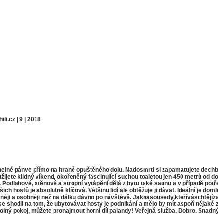
li.cz | 9 | 2018
elné pánve přímo na hraně opuštěného dolu. Nadosmrti si zapamatujete dechb
i užijete klidný víkend, okořeněný fascinující suchou toaletou jen 450 metrů 
Podlahové, stěnové a stropní vytápění dělá z bytu také saunu a v případě potřeb
h hostů je absolutně klíčová. Většinu lidí ale obtěžuje ji dávat. Ideální je doml
ímněji a osobněji než na dálku dávno po návštěvě. Jaknasousedy,kteříváschtěj
se shodli na tom, že ubytovávat hosty je podnikání a mělo by mít aspoň nějak
ý pokoj, můžete pronajmout horní díl palandy! Veřejná služba. Dobro. Snadný