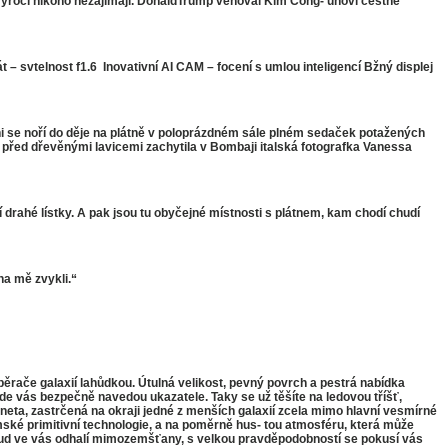
í výročí nikoho nezajímají. DonaldTrump věnoval Kim Čong- unovi čestné
telnost f1.6  Inovativní AI CAM – focení s umlou inteligencí Bžný displej
i se noří do děje na plátně v poloprázdném sále plném sedaček potažených
před dřevěnými lavicemi zachytila v Bombaji italská fotografka Vanessa
 drahé lístky. A pak jsou tu obyčejné místnosti s plátnem, kam chodí chudí
na mě zvykli.“
ěrače galaxií lahůdkou. Útulná velikost, pevný povrch a pestrá nabídka
kde vás bezpečně navedou ukazatele. Taky se už těšíte na ledovou tříšť,
a, zastrčená na okraji jedné z menších galaxií zcela mimo hlavní vesmírné
mské primitivní technologie, a na poměrně hus- tou atmosféru, která může
 pokud ve vás odhalí mimozemšťany, s velkou pravděpodobností se pokusí vás