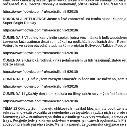
starověká čínská dynastie, zjistili vědci. Bayern Mnichov se stěhuje do Dury
občanství USA. George Clooney je klonovaný, přiznali lékaři. BÁSEŇ MĚS
https://www.floowie.com/ru/read/cilichili-92018/
DOKONALÁ INTELIGENCE Jasné a živé zobrazení i na letním slunci  Super jasný 
Super Bright Display
https://www.floowie.com/ru/read/cilichili-92018/
ČUMENDA 8 Všechny kasty Indie spojuje jedna věc – láska k bollywoodským ﬁl
červenou kůží, zatímco druzí se mačkají na podlahách pouličních dílen. Roz
Vettorello ve svém původně studentském projektu Bollywood Talkies. Popcor
https://www.floowie.com/ru/read/cilichili-92018/
ČUMENDA 9 Klasická rodinná kinas jednímsálem už lidi nezajímají, zlatou éru z
lidé ze slumu.
https://www.floowie.com/ru/read/cilichili-92018/
ČUMENDA 10 „Chtěla jsem zachytit atmosféru všech kin. Do každého jsem se vr
https://www.floowie.com/ru/read/cilichili-92018/
ČUMENDA 11 „Každý den jsem koukala na ﬁlmy, takže se v mých fotkách dos
https://www.floowie.com/ru/read/cilichili-92018/
TÉMA 12 Objevte Zemi: planetu uhlíkových mazlíků! Možná máte pocit, že jste
rekreačního vyžití okouzlila už nejednoho cestovatele, a řada z nich se prot
kmenové války, osmibarevnou duhu a primitivní kabelové vysílání na dvouro
trasy. Počítejte tedy s klidným pobytem v poměrně nuzných podmínkách. Při p
způsobit přehřátí vašeho stroje. Mějte na paměti, že pozemská civilizace se