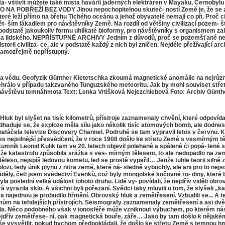
 Na- vštívit můžete také místa havárií jaderných elektráren v Mayaku, Černoby
ĚSTO NA POBŘEŽÍ BEZ VODY Jinou nepochopitelnou skuteč- ností Země je, že se 
eré leží přímo na břehu Tichého oceánu a jehož obyvatelé nemají co pít. Proč 
- ším lákadlem pro návštěvníky Země. Na rozdíl od většiny civilizací pozem- šťané
odstatě jakoukoliv formu uhlíkaté bioformy, pro návštěvníky s organismem zalo
asa lidského. NEPŘÍSTUPNÉ ARCHIVY Jedním z důvodů, proč se pozemšťané nejso
istorii civiliza- ce, ale v podstatě každý z nich byl zničen. Nejdéle přežívající
samozřejmě nepřístupný.
y a vědu. Geofyzik Günther Kletetschka zkoumá magnetické anomálie na nejrůzně
dehrálo v případu takzvaného Tunguzského meteoritu. Jak by mohl souviset stř
vštěvu temnáhmota Text: Lenka Vrtišková Nejezchlebová Foto: Archiv Günth
k byl slyšet na tisíc kilometrů, přístroje zaznamenaly chvění, které odpovídalo
dhaduje se, že exploze měla sílu jako několik tisíc atomových bomb, ale dodnes 
 natáčela televize Discovery Channel. Podruhé se tam vypravil letos v červnu. 
es nejsilnější přesvědčení, že v roce 1908 došlo ke střetu Země s vesmírným t
mník Leonid Kulik tam ve 20. letech objevil polehané a spálené či popá- lené 
, že katastrofu způsobila srážka s ves- mírným tělesem, to ale nedopadlo na z
 těleso, nejspíš ledovou kometu, led se prostě vypařil… Jenže tuhle teorii silně z
xplozi, tedy únik plynů z nitra země, které ná- sledně vybuchly, ale ani pro to
ěly, četl jsem svědectví Evenků, což byly mongolské kočovné ro- diny, které b
yla poslední velká událost tohoto druhu. Lidé vy- povídali, že nejdřív viděli obrov
 vyrazila sklo. A všichni byli pořezaní. Svědci taky mluvili o tom, že slyšeli „k
ajednou je probudilo hřmění. Obrovský hluk a zemětřesení. Vzbudili se... A teprv
áznamům na tehdejších přístrojích. Seismografy zaznamenaly zemětřesení a asi dv
nebyla. Něco podobného však v ionosféře může vzniknout výbuchem, po kterém nás
jdřív zemětřese- ní, pak magnetická bouře, záře… Jako by tam došlo k nějakém
e vysvětlit, pokud bychom předpokládali, že došlo ke střetu Země s temnou hm