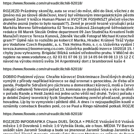
https://www.floowie.com/ru/read/cilichili-92018/
ROZJEZD Prázdniny skončily, auta se vrací do měst, děti do škol, všichni z d
(jméno má po tátově dědečkovi, který byl věhlasným intergalaktickým pěstitel
planetě Zemi! V knížce Human Planet si XVCFTJK FGSHNSZT přečetl všechno o
druhého pozná (nebo to bylo naopak!?). Země je prostě hrozně vzrušující prázd
Markéta Moreno Šéfredaktorka 02 Tereza Jiráková Zástupkyně šéfredaktorky 
redakce 08 Marek Slezák Online department 09 Jan Studnička Kreativní ředi
Manažeři inzerce Tereza Kunová, Zdeněk Vaculík Fotograf Michael Kratochvíl
gram?“ Úplně nás to rozložilo po koberci! Marika, Hradec Králové Tiráž Vyd
pro Vodafone Czech Republic, a. s. Tisk Helma Roto, s. r. o. Uzávěrka vydání 
tereza.kunova@boomerang.co.com. Uzávěrka podkladů inzerce 10/2018 15. 9. 2
chyby jsou vyhrazeny. Brigáda! Blízká sekání středového pruhu. V Mléčné drá
najdete na www.vodafone.cz. 02 03 01 07 06 11 10 14 05 04 09 08 13 15 12 Z 
návod na výrobu mistrů světa 34 Argentinský dort z bramborové kaše 4
https://www.floowie.com/ru/read/cilichili-92018/
DOBRO Podzimní výzva: Chraňte kůrovce! Diskriminace živočišných druhů je j
vymýtit z přírody například kůrovce se dají srovnat s genocidou. Je třeba u
panda. Podpořte Sdružení pro záchranu a domestikaci kůrovců, molů a červ
šokující odhalení) Televizní pořad 13. komnata se dostává více a více na dř
v pořadu Rande a Heidi Janků má jedno ucho větší než druhé. Tvůrci pořadu 
je debilní Známý teoretický fyzik Stephen Hawking zemřel předčasně, protože zt
hovadina. Líp by to vymyslelo i pětileté dítě. A dnes i v nejzapadlejším kou
oznámily comeback Beatles poté, co se Paul a Ringo náhodně potkali. ROZJ
https://www.floowie.com/ru/read/cilichili-92018/
ROZJEZD INFOGRAFIKA Chaos DUEL ŠKOLA × PRÁCE Vstávání 0:0 Vstávání Úča 
měsíce 1:0 Dovolená 1 měsíc 1:0 Vyhrála škola, ale o fous. MÉDIA TV Barran
uvádět sám Jaromír Soukup a bude se jmenovat Jaromír Soukup Jaromíra Souku