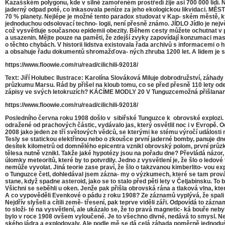
Kazašském polygonu, kde v silně zamořeném prostředí žije asi 700 000 lidí.
jaderný odpad poté, co inkasovala peníze za jeho ekologickou likvidaci. M
70 % planety. Nejlépe je možné tento paradox studovat v Kap- ském městě, kt
jednoduchou odsolovací techno- logii, není přesně známo. JÍDLO Jídlo je největ
což vysvětluje současnou epidemii obezity. Během cesty můžete ochutnat v p
a usazenin. Mějte pouze na paměti, že zdejší zvyky zapovídají konzumaci m
o těchto chybách. V historii lidstva existovala řada archivů s informacemi o h
a obsahuje řadu dokumentů shromažďova- ných zhruba 1200 let. A lidem je 
https://www.floowie.com/ru/read/cilichili-92018/
Text: Jiří Holubec Ilustrace: Karolína Slováková Miluje dobrodružství, záhad
průzkumu Marsu. Rád by přišel na kloub tomu, co se před přesně 110 lety o
zápisy ve svých letokruzích? KÁCÍME MODLY 20 V Tunguzcemožná přišlananá
https://www.floowie.com/ru/read/cilichili-92018/
Posledního června roku 1908 došlo v sibiřské Tunguzce k obrovské explozi. Hlu
odražené od prachových částic, vydávalo jas, který osvětlil noc i v Evropě. O
2008 jako jeden ze tří světových vědců, se kterými ke stému výročí události
Tesly se statickou elektřinou nebo o zkoušce první jaderné bomby, panuje dn
desítek kilometrů od domnělého epicentra vznikl obrovský polom, první průzku
tělesa nutně vznikl. Takže jaké hypotézy jsou na pořadu dne? Převládá názor
úlomky meteoritů, které by to potvrdily. Jedno z vysvětlení je, že šlo o ledové
nemůže vyvolat. Jiná teorie zase praví, že šlo o takzvanou kimberlito- vou e
o Tunguzce četl, dohledával jsem zázna- my o výzkumech, které se tam provád
stane, když spadne asteroid, jako se to stalo před pěti lety v Čeljabinsku. To b
Všichni se seběhli u oken. Jenže pak přišla obrovská rána a tlaková vlna, která
A co vypověděli Evenkové o pádu z roku 1908? Ze záznamů vyplývá, že spali a n
Nejdřív slyšeli a cítili země- třesení, pak teprve viděli záři. Odpovídá to z
to složi- té na vysvětlení, ale ukázalo se, že to pravá magnetic- ká bouře 
bylo v roce 1908 ovšem vyloučené. Je to všechno divné, nedává to smysl. Ne
ského jádra a explodovaly. Ale podle mě se dá celá záhada poměrně jednoduš