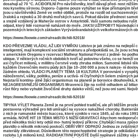
dosahují až 70 °C. ACIDOFILNÍ Pro návštěvníky, kteří dávají před- nost nižší
nou kyselinu sírovou. Doporu- čujeme pouze vyhýbat se lépe přístupným břeh
jsou u návštěvníků Země ve velké oblibě, protože na rozdíl od suchozemských 
žraloků a rejnoků a 30 druhů mořských savců. Pokud dáváte přednost samotě, 
a stejně vzdálený je Maherův ostrov v Antarktidě. Vaši samotu nebudou rušit a
odpad, který lidé rozmarně naházeli do moře. JAKSI UŽÍTPOBYT Následující in
pozemských leteckých základen Vyrývánívandalských velkoformátových obrá
https://www.floowie.com/ru/read/cilichili-92018/
KDO PŘEVEZME VLÁDU, AŽ LIDI VYMŘOU Lidstvo je jak známo na nejlepší cestě 
inteligentní, mají komplexní sociální strukturu a předpokládá se, že jsou s
v americkém Oregonu v rezervaci Malheur National Forest z jediné- ho podho
ubique. V některých ročních obdobích tvoří až polovinu všeho, co se hemží ve
asi čtyřicet milionů, v mililitru čerstvé vody zhruba milion. Samotné lidské t
každém čtverečním metru půdy jich žije 10–200 000 a jsou k naleze- ní doslo
žádném ohledu. VLÁDCI PLANETY TÉMA 18 KULTURA V porovnání s vyspělými obl
náboženství, války, politiku, peníze a uctívá- ní čtyřnohých šelem známých ja
Nejstarší kontinu- álně žijící organismus na planetě je borovice dlouhověká, 
NEJAGRESIVNĚJŠÍ ORGANISMUS Mravenců žije na světě odhadem až biliarda (tisí
růst ﬂóry nebo vyhubit živočišné druhy daleko větší, než jsou oni sami. Nej
https://www.floowie.com/ru/read/cilichili-92018/
TIPYNA VÝLET Planeta Země je na první pohled tradiční, ale při bližším prozk
postavena výhradně pro lidi umírající na vysoce nakažlivé choroby. Bakteriál
z nich je rumunské město Isaccea, které vzniklo v roce 1845, až do roku 1991
armáda. NOVĚ HIT 19 TÉMA MÍSTO S NIŽŠÍ GRAVITACÍ Abychom nedoporučovali 
před několika tisíci lety odtál mo- hutný ledový příkrov. Chybějící masa způs
plavidlo o několik mikronů poskočí. OBŘÍ VÍRY ODPADŮ Jednou ze zvláštních v
materiály zlikvidovat. Důsledkem této nepochopitelné strategie je odkládání 
rozlohu 1,6 milionů km2. RADIOAKTIVNÍ POUŠTĚ Další napínavé zážitky vás č