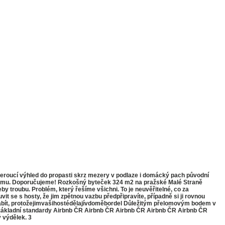
eroucí výhled do propasti skrz mezery v podlaze i domácký pach původní
od domu. Doporučujeme! Rozkošný byteček 324 m2 na pražské Malé Straně
y troubu. Problém, který řešíme všichni. To je neuvěřitelné, co za
uvit se s hosty, že jim zpětnou vazbu předpřipravíte, případně si ji rovnou
ízabít, protožejimvašihostédělajívdoměbordel Důležitým přelomovým bodem v
é základní standardy Airbnb ČR Airbnb ČR Airbnb ČR Airbnb ČR Airbnb ČR
 výdělek. 3