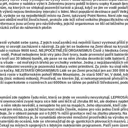
mu pH, máme v nabídce výlet k Zelenému jezeru poblíž kráteru sopky Kawah Ijen.
ům, na kterých se shlukují pozemští turisté a jásají, když se jim ve vodě po
výletů nejsou limitovány interakcí s lidmi. Mezi populární destinace patří Velk
vydejte se na nejodlehlejší místo na Zemi, takzvaný Point Nemo. Není zde napr
ni obtížní mořští živočichové, protože zde leží střed velkého jihopaciﬁckého ví
formace jsou určeny pro návštěvníky, jejichž organismus se liší od běžného poz
zků zvířat do náhorních plošin
vyhubit sebe sama. Z jejich současníků má největší šanci vyvinout příští inte
chopny si osvojit zacházení s nástroji. Za pár let se budeme na Zemi dívat na
ubí o rozloze 9600 km2. NEJPOČETNĚJŠÍ ORGANISMUS Čistě z hlediska četnosti j
 vodě. Pokud nebudeme brát viry jako živé tvory, bude prvenství patřit bakteri
ělo tvoří asi 30 bilionů buněk, ale pase se na něm zhruba desetkrát tolik bakter
va všude – od mořských břehů po vrcholky velehor. Jedna z nejzábavnějších věcí
astmi vesmíru je pozemská kultura velmi primitivní. Za zmín- ku stojí někol
ko kočky. NEJSTARŠÍ ORGANISMUS Lidé se po Zemi prochází jen asi 300 000 let. Si
která roste v kalifornském pohoří White Mountains. Je stará 5067 let. V době, k
c milionů milionů). Prostředí, ve kterém žijí, si nekompromisně přetváří ke s
větší superkolonie o rozměrech asi 6000km se táhne po pobřeží Středozemí, podo
oumání zde najdete řadu míst, která se jinde ve vesmíru nevyskytují. LEPROSÁR
ní onemocnění zvané lepra sice lidé umí léčit už zhruba 80 let, ale dodnes najd
 o něm nikdo nevěděl, a nenajdete ho ani na mapách. Jeho obyvatelé, kteří zde 
jen místa, za jejichž bizarnost může člověk, máme pro vás jednu čistě přír
obuje, že v oblasti panuje asi o 0,005 % nižší gravitace než na zbytku planety. 
lastností lidstva je, že vynakládá obrovské množství prostředků na výrobu mat
materiálů do oceánů, kde se shromažďují do gi- gantických plovoucích masivů. Z
ekají na místech spojených s lidským nukleárním programem. Patří sem území 