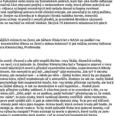
lu a Fukušimě nebo místa na Somálském pobřeží, kam ital- ská maﬁe odhazuje
značná část obyvatel potýká s nedostatkem vody, která přitom pokrývá asi
ci- vilizace schopná vesmírných letů nebyla dosud schopna vyvinout
 nepřijímají potravu kvůli získání energie, ale považují ji za zdroj požitku,
- ženým na křemíku je k dispozici široká nabídka hornin, minerálů
u schop- ni poučit z omylů předků, je pravidelná likvidace záznamů
 archiv se nachází ve městě Vatikán. Skrývá 70 kilometrů skladovacích ploch
jších místech na Zemi, ale během třinácti let v NASA se podílel i na
et kosmického tělesa se Zemí s dobou ledovou? A jak můžou stromy falšovat
era Kletetschky, Proﬁmedia
 země- třesení o síle pěti stupňů Richte- rovy škály. Sluneční světlo,
se neví, co ji způsobi- lo. Günther Kletetschka byl v Tunguzce poprvé v roce
Kromě bláznivých teorií o přistání vesmírného korábu, experimentech Nikoly
ělesem. Ale nemohl to prý být „obyčejný“ pád meteoritu. Jak to? V okruhu
stromy, ale nenašel tam – a nikdo po něm – žádný kráter, který by po dopadu
emskou kůru, nýbrž explodovalo už v atmosféře. Dodnes se ale ne- našly žádné
pochybňuje fakt magnetické bouře, kte- rou tehdy přístroje zachytily, ale led ji
 nejsou žádné důkazy. A tak se dostáváme k vaší hypotéze… Hodně jsem
yly přímými svědky události. A všechno jsem si to srovnával s tím, co se
skou záři. „Děti, pojď- te se podívat, padá hvězda!“ představuju si, že volali.
ano- nádu“, to jsou zvuky, které vydávají úlomky roztříště- ného meteoritu.
e poté uviděli záři. A pak je odmrštila tlaková vlna. To je pro mě klíčové.
ě minuty poté něco jako magne- tickou bouři, která ovšem trvala pět hodin. Je
leduje ja- derná reakce. Tu by mohl způsobit třeba test jaderné bomby, což
u výbuchu naopak? Proto existuje ta teorie o plynech, které vyšly ze zem-
otou (z anglického dark matter, což je označení hypotetické formy