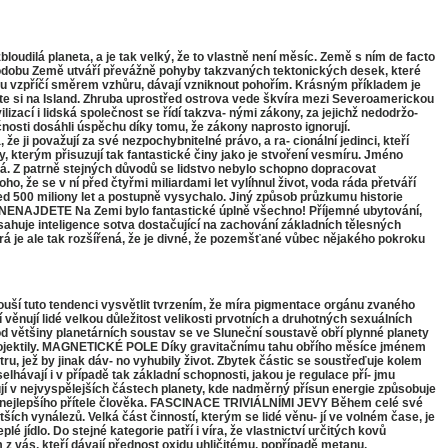
udilá planeta, a je tak velký, že to vlastně není měsíc. Země s ním de facto
 Podobu Země utváří převážně pohyby takzvaných tektonických desek, které
azu vzpříčí směrem vzhůru, dávají vzniknout pohořím. Krásným příkladem je
leťte si na Island. Zhruba uprostřed ostrova vede škvíra mezi Severoamerickou
zací i lidská společnost se řídí takzva- nými zákony, za jejichž nedodržo-
čnosti dosáhli úspěchu díky tomu, že zákony naprosto ignorují.
 ji považují za své nezpochybnitelné právo, a ra- cionální jedinci, kteří
, kterým přisuzují tak fantastické činy jako je stvoření vesmíru. Jméno
rávná. Z patrně stejných důvodů se lidstvo nebylo schopno dopracovat
, že se v ní před čtyřmi miliardami let vylíhnul život, voda ráda přetváří
řed 500 miliony let a postupně vysychalo. Jiný způsob průzkumu historie
NDE NENAJDETE Na Zemi bylo fantastické úplně všechno! Příjemné ubytování,
je inteligence sotva dostačující na zachování základních tělesných
rá je ale tak rozšířená, že je divné, že pozemšťané vůbec nějakého pokroku
í tuto tendenci vysvětlit tvrzením, že míra pigmentace orgánu zvaného
věnují lidé velkou důležitost velikosti prvotních a druhotných sexuálních
 od většiny planetárních soustav se ve Sluneční soustavě obří plynné planety
rné projektily. MAGNETICKÉ POLE Díky gravitačnímu tahu obřího měsíce jménem
u, jež by jinak dáv- no vyhubily život. Zbytek částic se soustřeďuje kolem
jí i v případě tak základní schopnosti, jakou je regulace pří- jmu
nují v nejvyspělejších částech planety, kde nadměrný přísun energie způsobuje
 za nejlepšího přítele člověka. FASCINACE TRIVIÁLNÍMI JEVY Během celé své
ších vynálezů. Velká část činností, kterým se lidé věnu- jí ve volném čase, je
 jídlo. Do stejné kategorie patří i víra, že vlastnictví určitých kovů
 z vás, kteří dávají přednost oxidu uhličitému, popřípadě metanu,