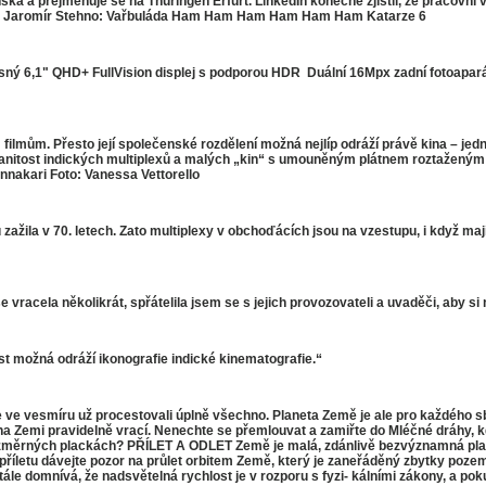
nska a přejmenuje se na Thüringen Erfurt. LinkedIn konečně zjistil, že pracovn
ÍCE Jaromír Stehno: Vařbuláda Ham Ham Ham Ham Ham Ham Katarze 6
6,1" QHD+ FullVision displej s podporou HDR  Duální 16Mpx zadní fotoaparát – sv
mům. Přesto její společenské rozdělení možná nejlíp odráží právě kina – jedn
manitost indických multiplexů a malých „kin“ s umouněným plátnem roztaženým 
nnakari Foto: Vanessa Vettorello
ažila v 70. letech. Zato multiplexy v obchoďácích jsou na vzestupu, i když mají
acela několikrát, spřátelila jsem se s jejich provozovateli a uvaděči, aby si 
t možná odráží ikonograﬁe indické kinematograﬁe.“
 ve vesmíru už procestovali úplně všechno. Planeta Země je ale pro každého sb
o na Zemi pravidelně vrací. Nenechte se přemlouvat a zamiřte do Mléčné dráhy, 
změrných plackách? PŘÍLET A ODLET Země je malá, zdánlivě bezvýznamná planet
říletu dávejte pozor na průlet orbitem Země, který je zaneřáděný zbytky poze
 stále domnívá, že nadsvětelná rychlost je v rozporu s fyzi- kálními zákony, a