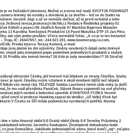
axii, to je ve hvězdách (doslova). Možná si zrovna teď malý XVCFTJK FGSHNSZT
anneru letenky do exotiky a dovolená je za dveřmi – letí se do Sudet na
ménem Jaromír Jágr a už se nemůže dočkat, až to první ochutná a toho
eza Jiráková tereza.jirakova@cilichili.cz Redakce Ředitelka projektu 01
áček Editoři a psavci 06 Jindřich Novák 07 Markéta Bajerová Manažer
torka 13 Karolína Tomšejová Produkční 14 Pavel Matuška DTP 15 Jan Pitra
, tak vám jednu posílám. Včera normálně řekla: „A co je to ten Instantní
 – Troja, IČ: 26447657, tel.: 244 023 201, www.boomerang.co.com,
ěsíčník. Prodej inzerce Tereza Kunová, e-mail:
Údaje jsou platné ke dni uzávěrky. Změny uvedených údajů nebo tiskové
mi, stejně jako kompletní popis podmínek jednotlivých produktů a služeb
i! 20 Prolítla nás temná hmota? 26 Kdo je tady neandertálec!? 30 Stručný
ávají obrovské částky, jiní tvorové trpí útlakem ze strany člověka. Snahy
Kůrovec je navíc člověku svým vztahem k okolí mnohem bližší než nějaká
í Nikdo vás nemá rád. TELEVIZE Sabina Laurinová nemá ráda noky (a další
řiznal, že mu vadí přezdívka Panáček, Slávek Boura vzpomněl na své přeřeky
namenávat jejich osobní a bolestivé zpovědi. KVANTOVÁ FYZIKA Vesmír
ně před smrtí si profesor Hawking zapsal do deníku: „Už Velký třesk byl
slí Nikkarin V Česku se šíří móda podomácku vyrobených pohřbů. Noviny
dne v tahu Hnusný oběd 0:0 Drahý oběd Úkoly 0:0 Termíny Prázdniny 2
 zakladateli televize Jaromíru Soukupovi. Životopisné dokudrama bude
o jsou Domažlice. Jakékoliv jednoslabičné slovo, které končí „ng“, zní jako