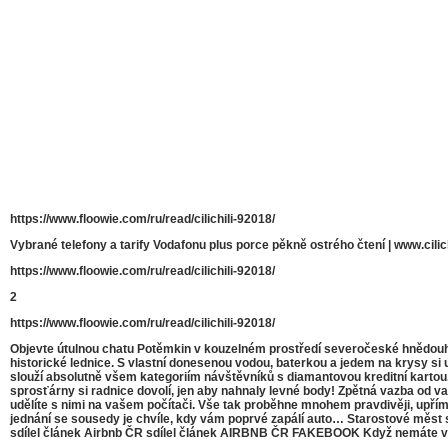
https://www.floowie.com/ru/read/cilichili-92018/
Vybrané telefony a tarify Vodafonu plus porce pěkně ostrého čtení | www.cilichi
https://www.floowie.com/ru/read/cilichili-92018/
2
https://www.floowie.com/ru/read/cilichili-92018/
Objevte útulnou chatu Potěmkin v kouzelném prostředí severočeské hnědouh
historické lednice. S vlastní donesenou vodou, baterkou a jedem na krysy s
slouží absolutně všem kategoriím návštěvníků s diamantovou kreditní kartou. 
sprosťárny si radnice dovolí, jen aby nahnaly levné body! Zpětná vazba od vašic
udělíte s nimi na vašem počítači. Vše tak proběhne mnohem pravdivěji, upř
jednání se sousedy je chvíle, kdy vám poprvé zapálí auto… Starostové měst 
sdílel článek Airbnb ČR sdílel článek AIRBNB ČR FAKEBOOK Když nemáte voln