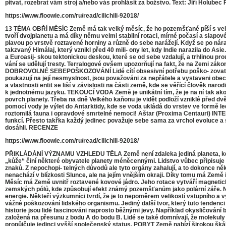
pitvat, rozebrat vám stroj a/nebo vás prohlásit za božstvo. Text: Jiří Holube
https://www.floowie.com/ru/read/cilichili-92018/
13 TÉMA OBŘÍ MĚSÍC Země má tak velký měsíc, že ho pozemšťané píší s velkým 
tvoří dvojplanetu a má díky němu velmi stabilní rotaci, mírné počasí a sla
plavou po vrstvě roztavené horniny a různě do sebe narážejí. Když se po nár
takzvaný Himálaj, který vznikl před 40 mili- ony let, kdy Indie narazila do A
a Euroasij- skou tektonickou deskou, které se od sebe vzdalují, a trhlinou pr
vání se udělují tresty. Terralogové ovšem upozorňují na fakt, že na Zemi zák
DOBROVOLNÉ SEBEPOŠKOZOVÁNÍ Lidé cítí obsesivní potřebu poško- zovat svou plan
poukazují na její nesmyslnost, jsou považováni za nepřátele a vystaveni obec
a vlastnosti entit se liší v závislosti na části země, kde se věřící člověk na
k jednotnému jazyku. TEKOUCÍ VODA Země je unikátní tím, že je na ní tak akorá
povrch planety. Třeba na dně Velkého kaňonu je vidět podloží vzniklé před dvě
pomocí vody je výlet do Antarktidy, kde se voda ukládá do vrstev ve formě l
roztomilá fauna i opravdové smrtelné nemoci! Aštar (Proxima Centauri) I
funkcí. Přesto takřka každý jedinec považuje sebe sama za vrchol evoluce a 
dosáhli. RECENZE
https://www.floowie.com/ru/read/cilichili-92018/
PŘIKLÁDÁNÍ VÝZNAMU VZHLEDU TĚLA Země není zdaleka jediná planeta, kde se
„kůže“ činí některé obyvatele planety méněcennými. Lidstvo vůbec připisuje v
znaků. Z nepochopi- telných důvodů ale tyto orgány zahalují, a to dokonce ně
nenachází v blízkosti Slunce, ale na jejím vnějším okraji. Díky tomu má Země
Měsíc má Země uvnitř roztavené kovové jádro. Jeho rotace vytváří magnetické 
zemských pólů, kde způsobují efekt známý pozemšťanům jako polární záře. 
energie. Někteří výzkumníci tvrdí, že je to nepoměrem velikostí vstupního a 
vážné poškozování lidského organismu. Jediný další tvor, který tuto tenden
historie jsou lidé fascinováni naprosto běžnými jevy. Například okysličování 
založená na přesunu z bodu A do bodu B. Lidé se také domnívají, že molekuly v p
propůjčuje jedinci vyšší společenský status. POBYT Země nabízí širokou škálu 