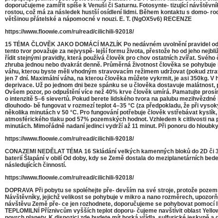
doporučujeme zamířit spíše k Venuši či Saturnu. Fotosynte- tizující návštěvní
rostou, což má za následek hustší osídlení lidmi. Během kontaktu s domo- ro
většinou přátelské a nápomocné v nouzi. E. T. (NgOX5v6) RECENZE
https://www.floowie.com/ru/read/cilichili-92018/
15 TÉMA ČLOVĚK JAKO DOMÁCÍ MAZLÍK Po nedávném uvolnění pravidel odchyt
tento tvor považuje za nejvyspě- lejší formu života, přestože ho od jeho nejb
řídit stejnými pravidly, která používá člověk pro chov ostatních zvířat. Své
zhruba jednou nebo dvakrát denně. Průměrná životnost člověka se pohybuje k
váhu, kterou byste měli vhodným stravovacím režimem udržovat (pokud ztratí 
jen 7 dní. Maximální váha, na kterou člověka můžete vykrmit, je asi 350kg. 
deprivace. Už po jednom dni beze spánku se u člověka dostavuje malátnost, po
Ovšem pozor, po odpuštění více než 40% krve člověk umírá. Pamatujte prosím
o intenzitě 5–6 sievertů. Pokud berete lidského tvora na palubu mezihvězdné 
dlouhodo- bě fungovat v rozmezí teplot 4–35 °C (za předpokladu, že při vysoký
několika minutách v 50 °C. Pro fungování potřebuje člověk vstřebávat kyslík
atmosférického tlaku pod 57% pozemských hodnot. Vzhledem k citlivosti na po
minutách. Mimořádně nadaní jedinci vydrží až 11 minut. Při ponoru do hloubky
https://www.floowie.com/ru/read/cilichili-92018/
CONAZEMI NEDĚLAT TÉMA 16 Skládání velkých kamenných bloků do 2D či 3D
baterií Šlapání v obilí Od doby, kdy se Země dostala do meziplanetárních bede
následujících činností.
https://www.floowie.com/ru/read/cilichili-92018/
DOPRAVA Při pobytu se spoléhejte pře- devším na své stroje, protože pozemsk
Návštěvníky, jejichž velikost se pohybuje v mikro a nano rozměrech, upozo
návštěvu Země pře- ce jen rozhodnete, doporučujeme se pohybovat pomocí li
TEPLOMILNÍ Příznivcům vyšších teplot doporu- čujeme navštívit oblast Yellow-
povrch planety. K dispozici zde budete mít horká vřídla, sulfurické jeskyně a