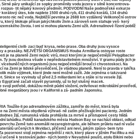
 Sirné páry unikající ze sopky proměnily vodu jezera v silně koncentrova-
daří rozpus- tit nějaký kovový předmět. PODVODNÍ Naše podmořské exkurze
ý korálový útes, kde najdete 1500 druhů ryb, 411 druhů korálů, 134 druhů
osto nic než voda. Nejbližší pevnina je 2688 km vzdálený Velikonoční ostrov
ru, který blokuje přísun jakýchkoliv živin a zároveň sem stahuje veš- kerý
emského života. I oni si mohou planetu Zemi užít. Adrenalinové řízení poblíž
ligentní civili- zaci buď krysa, nebo prase. Oba druhy jsou vysoce
 krysáky a prasáky. NEJVĚTŠÍ ORGANISMUS Houba Armillaria ostoyae roste
e na planetě Zemi nejvíc virů, mezi kterými je nejpočetnější Pelagibacter
ím. Ty jsou doslova všude v nepředstavitelném množství. V gramu půdy jich je
ií. Z vícebuněčných organismů jsou nejpočetnější broučci chvostoskoci. Na
 na Zemi je lidské přesvědčení, že vládnou planetě. Není to pravda v takřka
ik málo výjimek, které jinde není možné zažít. Jde zejména o takzvané
nice se vyvinuly už před 2,5 miliardami let a stále si tu vesele žijí.
dy Egypťané začali stavět pyramidy, už to byl slušný macek.
vojí potřebě, dokážou měnit půdní složení, ovlivňovat mikrobiální prostředí,
bné megatábory jsou i v Kalifornii a zá- padním Japonsku.
IA Toužíte-li po adrenalinovém zážitku, zamiřte do měst, která byla
ete na Zemi města obydlená výhrad- ně zatím přežívajícími pacienty. Jedním
dodnes žijí, rumunská vláda prohlásila za mrtvé a přístupové cesty hlídá
odní lahůdku. Poblíž kanadského města Hudson Bay se nachází oblast, odkud
Na povrchu Země tuto anomálii nezaregistrujete, ale během průletu nad ní vaše
eriálů určených k likvidaci, přičemž ani neví, jakým způso- bem tyto
a pozornost stojí zejména největší z nich, který plave v jižním Paciﬁku a má
určené k testování jader- ných bomb v Nevadské poušti, atolu Bikini nebo