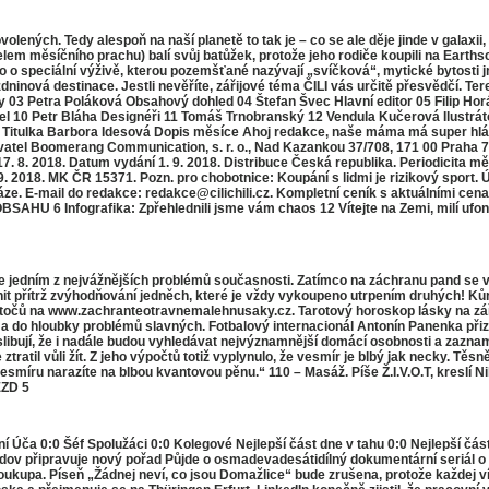
ovolených. Tedy alespoň na naší planetě to tak je – co se ale děje jinde v gal
em měsíčního prachu) balí svůj batůžek, protože jeho rodiče koupili na Earthsc
 speciální výživě, kterou pozemšťané nazývají „svíčková“, mytické bytosti j
ninová destinace. Jestli nevěříte, zářijové téma ČILI vás určitě přesvědčí. Ter
03 Petra Poláková Obsahový dohled 04 Štefan Švec Hlavní editor 05 Filip Hor
tel 10 Petr Bláha Designéři 11 Tomáš Trnobranský 12 Vendula Kučerová Ilustrá
 Titulka Barbora Idesová Dopis měsíce Ahoj redakce, naše máma má super hlášky
avatel Boomerang Communication, s. r. o., Nad Kazankou 37/708, 171 00 Praha 7
17. 8. 2018. Datum vydání 1. 9. 2018. Distribuce Česká republika. Periodicita m
018. MK ČR 15371. Pozn. pro chobotnice: Koupání s lidmi je rizikový sport. 
ze. E-mail do redakce: redakce@cilichili.cz. Kompletní ceník s aktuálními cena
OBSAHU 6 Infograﬁka: Zpřehlednili jsme vám chaos 12 Vítejte na Zemi, milí ufon
edním z nejvážnějších problémů současnosti. Zatímco na záchranu pand se vyd
činit přítrž zvýhodňování jedněch, které je vždy vykoupeno utrpením druhých! 
otočů na www.zachranteotravnemalehnusaky.cz. Tarotový horoskop lásky na zář
eň a do hloubky problémů slavných. Fotbalový internacionál Antonín Panenka p
slibují, že i nadále budou vyhledávat nejvýznamnější domácí osobnosti a zaz
ratil vůli žít. Z jeho výpočtů totiž vyplynulo, že vesmír je blbý jak necky. Těs
tě vesmíru narazíte na blbou kvantovou pěnu.“ 110 – Masáž. Píše Ž.I.V.O.T, kre
EZD 5
0:0 Šéf Spolužáci 0:0 Kolegové Nejlepší část dne v tahu 0:0 Nejlepší část 
dov připravuje nový pořad Půjde o osmadevadesátidílný dokumentární seriál o
pa. Píseň „Žádnej neví, co jsou Domažlice“ bude zrušena, protože každej ví, c