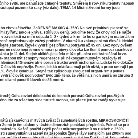
čního svitu, ale panují zde chladné teploty. Směrem k rov- níku teploty naopak
zástupci pozemské rasy (viz dále). TÉMA 14 Místní životní formy jsou
ho chovu člověka. 2×DENNĚ MAX6G 4–35°C Na své primitivní planetě se
i zvířaty, jako je kráva, sdílí 80% genů. Soudíme tedy, že chov lidí se může
te v závislosti na míře odpadu 1–2× týdně a krm- te ho organickým materiálem
é ceně nepředstavuje vážný problém. V okamžiku zakoupení má člověk ideální
jte starosti, člověk vydrží bez přísunu potravin až 45 dní. Bez vody ovšem
Nadměrné nebo nepříjemné emoční projevy člověka lze tlumit pomocí spánkové
 je 11 dní. Stejně uklidňující efekt může při- nést odebrání části krve.
ře- stanou být schopny regenerace při několikaminutovém ozařová- ní
Zrychlenínad14Gnenávratně porušístrukturuvnitřníchorgánů. Lidské tělo dokáže
člověk nepřežije. Pozor, lidská mláďata mají práh nižší, a proto umírají i po
1%, člověk kolabuje. Stejně tak způsobuje zhroucení organi- smu pokles
drží člověk pod vodou“ bylo zjiš- těno, že většina z nich umírá po zhruba 3
mi silami ponořil člověk do 86 metrů.
ch) Odhazování dělobuchů do lesních porostů Odhazování použitých
méno. Ne za všechny sice turisté mohou, ale přece jen se raději vyvarujte
tilátů získaných z mrtvých zvířat či zuhelnatělých rostlin. MIKROSKOPIČTÍ
ta Země je tím pádem v těchto dimenzích poněkud přeplněná. Pokud se pro
toaletách. Každé použití zvýší počet mikroorganismů na rukách o 250%.
ečnosti supervulkán usazený na zásobníku žhavé lávy sahajícím asi 200km pod
u, určitě si nenechte ujít návštěvu pouštní plošiny Dašt-e Lút, kde teploty