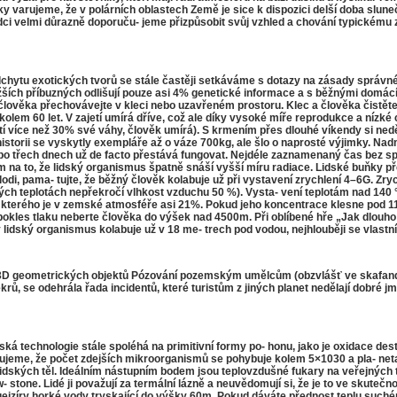
ky varujeme, že v polárních oblastech Země je sice k dispozici delší doba slune
dci velmi důrazně doporuču- jeme přizpůsobit svůj vzhled a chování typickému 
u exotických tvorů se stále častěji setkáváme s dotazy na zásady správné
ližších příbuzných odlišují pouze asi 4% genetické informace a s běžnými domácím
ho člověka přechovávejte v kleci nebo uzavřeném prostoru. Klec a člověka čistě
olem 60 let. V zajetí umírá dříve, což ale díky vysoké míře reprodukce a nízk
více než 30% své váhy, člověk umírá). S krmením přes dlouhé víkendy si neděle
V historii se vyskytly exempláře až o váze 700kg, ale šlo o naprosté výjimky. 
 třech dnech už de facto přestává fungovat. Nejdéle zaznamenaný čas bez spánku
 na to, že lidský organismus špatně snáší vyšší míru radiace. Lidské buňky p
lodi, pama- tujte, že běžný člověk kolabuje už při vystavení zrychlení 4–6G. 
ch teplotách nepřekročí vlhkost vzduchu 50 %). Vysta- vení teplotám nad 140 °C 
, kterého je v zemské atmosféře asi 21%. Pokud jeho koncentrace klesne pod 1
kles tlaku neberte člověka do výšek nad 4500m. Při oblíbené hře „Jak dlouho vy
 lidský organismus kolabuje už v 18 me- trech pod vodou, nejhlouběji se vlastní
 geometrických objektů Pózování pozemským umělcům (obzvlášť ve skafandre
krů, se odehrála řada incidentů, které turistům z jiných planet nedělají dobré j
á technologie stále spoléhá na primitivní formy po- honu, jako je oxidace des
rňujeme, že počet zdejších mikroorganismů se pohybuje kolem 5×1030 a pla- ne
dských těl. Ideálním nástupním bodem jsou teplovzdušné fukary na veřejných 
 stone. Lidé ji považují za termální lázně a neuvědomují si, že je to ve skut
 gejzíry horké vody tryskající do výšky 60m. Pokud dáváte přednost teplu suchém