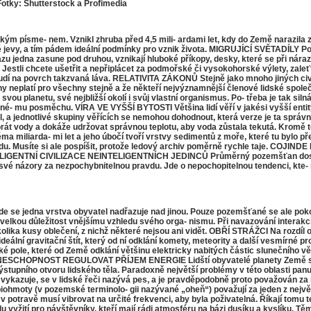
c Fotky: Shutterstock a Proﬁmedia
písme- nem. Vznikl zhruba před 4,5 mili- ardami let, kdy do Země narazila zblo
pové jevy, a tím pádem ideální podmínky pro vznik života. MIGRUJÍCÍ SVĚTADÍLY
azu jedna zasune pod druhou, vznikají hluboké příkopy, desky, které se při nár
sie. Jestli chcete ušetřit a nepřiplácet za podmořské či vysokohorské výlety, za
oudí na povrch takzvaná láva. RELATIVITA ZÁKONŮ Stejně jako mnoho jiných civili
ony neplatí pro všechny stejně a že někteří nejvýznamnější členové lidské spole
etu, své nejbližší okolí i svůj vlastní organismus. Po- třeba je tak silná, že
né- mu posměchu. VÍRA VE VYŠŠÍ BYTOSTI Většina lidí věří v jakési vyšší entity
rodil, a jednotlivé skupiny věřících se nemohou dohodnout, která verze je ta sp
t vody a dokáže udržovat správnou teplotu, aby voda zůstala tekutá. Kromě toho
ma miliarda- mi let a jeho úbočí tvoří vrstvy sedimentů z moře, které tu bylo p
edu. Musíte si ale pospíšit, protože ledový archiv poměrně rychle taje. COJI
NTELIGENTNÍ CIVILIZACE NEINTELIGENTNÍCH JEDINCŮ Průměrný pozemšťan dosahu
své názory za nezpochybnitelnou pravdu. Jde o nepochopitelnou tendenci, kte- 
 jedna vrstva obyvatel nadřazuje nad jinou. Pouze pozemšťané se ale pokouš
elkou důležitost vnějšímu vzhledu svého orga- nismu. Při navazování interakcí 
kolika kusy oblečení, z nichž některé nejsou ani vidět. OBŘÍ STRÁŽCI Na rozdíl
 ideální gravitační štít, který od ní odklání komety, meteority a další vesmí
pole, které od Země odklání většinu elektricky nabitých částic slunečního větr
NESCHOPNOST REGULOVAT PŘÍJEM ENERGIE Lidští obyvatelé planety Země selháva
výstupního otvoru lidského těla. Paradoxně největší problémy v této oblasti pa
ci vykazuje, se v lidské řeči nazývá pes, a je pravděpodobně proto považován
biohmoty (v pozemské terminolo- gii nazývané „oheň“) považují za jeden z největ
otravě musí vibrovat na určité frekvenci, aby byla poživatelná. Říkají tomu teplé
vyžití pro návštěvníky, kteří mají rádi atmosféru na bázi dusíku a kyslíku. Těm